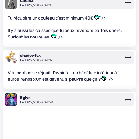
Cara62
Le 10/12/2015 à 09h13
Tu récupère un couteau c’est minimum 40€
" />
Il y a aussi les caisses que tu peux revendre parfois chère.
Surtout les nouvelles.
" />
shadowfox
Le 10/12/2015 à 09h17
Vraiment on se réjouit d’avoir fait un bénéfice inférieur à 1
euros ?&nbsp;On est devenu si pauvre que ça ?
" />
Eglyn
Le 10/12/2015 à 09h20