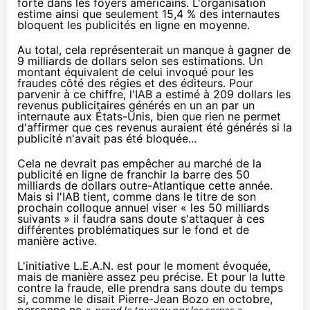
forte dans les foyers américains. L'organisation
estime ainsi que seulement 15,4 % des internautes
bloquent les publicités en ligne en moyenne.
Au total, cela représenterait un manque à gagner de
9 milliards de dollars selon ses estimations. Un
montant équivalent de celui invoqué pour les
fraudes côté des régies et des éditeurs. Pour
parvenir à ce chiffre, l'IAB a estimé à 209 dollars les
revenus publicitaires générés en un an par un
internaute aux États-Unis, bien que rien ne permet
d'affirmer que ces revenus auraient été générés si la
publicité n'avait pas été bloquée...
Cela ne devrait pas empêcher au marché de la
publicité en ligne de franchir la barre des 50
milliards de dollars outre-Atlantique cette année.
Mais si l'IAB tient, comme dans le titre de son
prochain colloque annuel viser «
les 50 milliards
suivants
» il faudra sans doute s'attaquer à ces
différentes problématiques sur le fond et de
manière active.
L'initiative L.E.A.N.
est pour le moment évoquée,
mais de manière assez peu précise. Et pour la lutte
contre la fraude, elle prendra sans doute du temps
si, comme le disait Pierre-Jean Bozo en octobre,
personne ne «
prend le taureau par les cornes
».