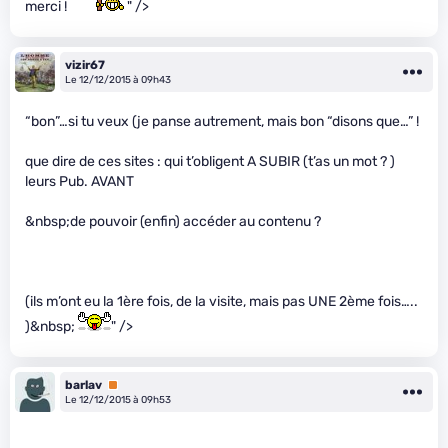
merci !
" />
vizir67
Le 12/12/2015 à 09h43
“bon”…si tu veux (je panse autrement, mais bon “disons que…” !
que dire de ces sites : qui t’obligent A SUBIR (t’as un mot ? )
leurs Pub. AVANT
&nbsp;de pouvoir (enfin) accéder au contenu ?
(ils m’ont eu la 1ère fois, de la visite, mais pas UNE 2ème fois…..
)&nbsp;
" />
barlav
Premium
Le 12/12/2015 à 09h53