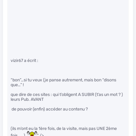
vizir67 a écrit :
“bon”…si tu veux (je panse autrement, mais bon “disons
que…” !
que dire de ces sites : qui t’obligent A SUBIR (t’as un mot ? )
leurs Pub. AVANT
de pouvoir (enfin) accéder au contenu ?
(ils m’ont eu la 1ère fois, de la visite, mais pas UNE 2ème
fois….. )
" />