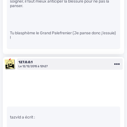
soigner, il faut mieux anticiper la blessure pour ne pas la
panser.
Tu blasphème le Grand Palefrenier (Je panse donc j’essuie)
!
127.0.0.1
Le 12/12/2015 à 12h27
tazvld a écrit :