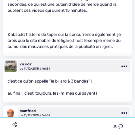
secondes, ce qui est une putain d’idée de merde quand ils
publient des vidéos qui durent 15 minutes…
&nbsp;Et histoire de taper sur la concurrence également, je
crois que le site mobile de lefigaro.fr est l’exemple même du
cumul des mauvaises pratiques de la publicité en ligne…
vizir67
Le 11/12/2015 à 16h31
c’est ce qu’on appelle “le billard à 3 bandes” !
au final : c’est, toujours, les-m^mes qui payent !
manfried
Le 11/12/2015 à 16h32
30
Bon alors c’est bien beau tout ça, oui la pub c’est parfois intrusif
(pas partout) et c’est pas beau mais l’alternative c’est quoi ? Je