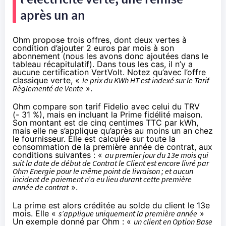
après un an
Ohm propose trois offres, dont deux vertes à
condition d’ajouter 2 euros par mois à son
abonnement (nous les avons donc ajoutées dans le
tableau récapitulatif). Dans tous les cas, il n’y a
aucune certification VertVolt. Notez qu’avec l’offre
classique verte, «
le prix du KWh HT est indexé sur le Tarif
Règlementé de Vente
».
Ohm compare son tarif Fidelio avec celui du TRV
(- 31 %), mais en incluant la Prime fidélité maison.
Son montant est de cinq centimes TTC par kWh,
mais elle ne s’applique qu’après au moins un an chez
le fournisseur. Elle est calculée sur toute la
consommation de la première année de contrat, aux
conditions suivantes : «
au premier jour du 13e mois qui
suit la date de début de Contrat le Client est encore livré par
Ohm Energie pour le même point de livraison ; et aucun
incident de paiement n’a eu lieu durant cette première
année de contrat
».
La prime est alors créditée au solde du client le 13e
mois. Elle «
s’applique uniquement la première année
»
Un exemple donné par Ohm : «
un client en Option Base