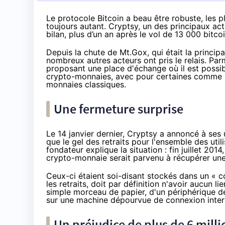
Le protocole Bitcoin a beau être robuste, les
toujours autant. Cryptsy, un des principaux act
bilan, plus d’un an après le vol de 13 000 bitco
Depuis la chute de
Mt.Gox
, qui était la princ
nombreux autres acteurs ont pris le relais. Parm
proposant une place d'échange où il est possib
crypto-monnaies
, avec pour certaines comme b
monnaies classiques.
Une fermeture surprise
Le 14 janvier dernier, Cryptsy a annoncé à ses ut
que le gel des retraits pour l'ensemble des utili
fondateur explique la situation : fin juillet 20
crypto-monnaie serait parvenu à récupérer une
Ceux-ci étaient soi-disant stockés dans un « co
les retraits, doit par définition n'avoir aucun l
simple morceau de papier, d'un périphérique de
sur une machine dépourvue de connexion inter
Un préjudice de plus de 6 milli