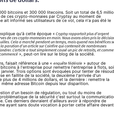
000 bitcoins et 300 000 litecoins. Soit un total de 6,5 milli
e de ces
crypto-monnaies
par Cryptsy au moment de
 ait informé ses utilisateurs de ce vol, cela n'a pas été le
e explique qu'à cette époque «
Cryptsy rapportait plus d'argent
erves de ces
crypto-monnaies
en main. Nous avons alors pris la décisio
efeuilles. Cela a marché pendant un temps, mais quand nos bénéfices s
 la parution d'un article sur Coinfire qui contenait de nombreuses
ondrer. L'article a tout simplement causé un pic de retraits, et comme
nt commencé
», peut-on lire sur le blog de la société.
ns
, faisait référence à une «
enquête
fédérale
» autour de
itcoins à l'entreprise pour remettre l'entreprise à flots, soi
14 janvier. Trois options sont évoquées pour tenter de résou
e en faillite de la société, la deuxième l'arrivée d'un
 plus de 4 millions de dollars, et la dernière : remettre la
 la même adresse
Bitcoin
depuis leur disparition.
stion d'un besoin de régulation, ou tout du moins de
 problématique de la sécurité c'est surtout la communicatio
e. Ces derniers devraient d'ailleurs avoir à répondre de
forme ayant sans doute vocation à porter cette affaire devant