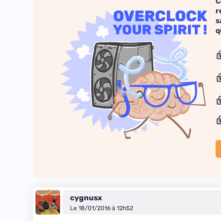
C
r
s
q
cygnusx
Le 18/01/2016 à 12h52