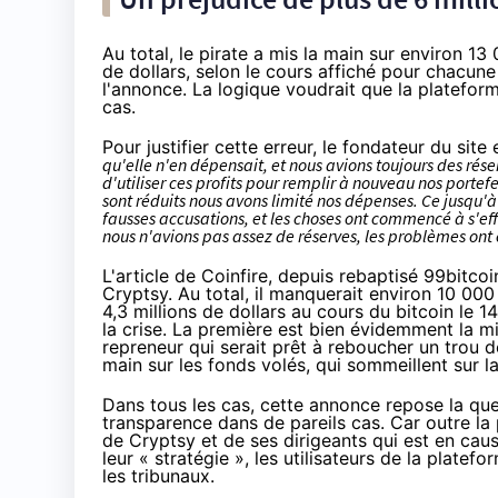
Au total, le pirate a mis la main sur environ 13 
de dollars, selon le cours affiché pour chacun
l'annonce. La logique voudrait que la plateforme
cas.
Pour justifier cette erreur, le fondateur du sit
qu'elle n'en dépensait, et nous avions toujours des rés
d'utiliser ces profits pour remplir à nouveau nos port
sont réduits nous avons limité nos dépenses. Ce jusqu'à
fausses accusations, et les choses ont commencé à s'eff
nous n'avions pas assez de réserves, les problèmes o
L'article de Coinfire, depuis rebaptisé
99bitcoi
Cryptsy. Au total, il manquerait environ 10 000 b
4,3 millions de dollars au cours du bitcoin le 
la crise. La première est bien évidemment la mis
repreneur qui serait prêt à reboucher un trou de
main sur les fonds volés, qui sommeillent sur
Dans tous les cas, cette annonce repose la que
transparence dans de pareils cas. Car outre la
de Cryptsy et de ses dirigeants qui est en caus
leur « stratégie », les utilisateurs de la plate
les tribunaux.