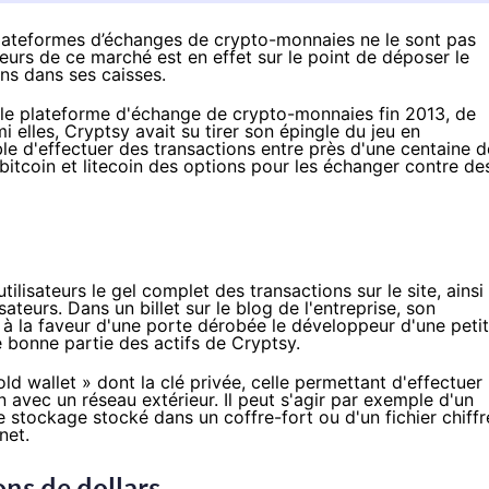
 plateformes d’échanges de crypto-monnaies ne le sont pas
eurs de ce marché est en effet sur le point de déposer le
ins dans ses caisses.
ipale plateforme d'échange de
crypto-monnaies
fin 2013, de
i elles, Cryptsy avait su tirer son épingle du jeu en
le d'effectuer des transactions entre près d'une centaine d
itcoin et litecoin des options pour les échanger contre de
ilisateurs le gel complet des transactions sur le site, ainsi
sateurs. Dans un billet
sur le blog de l'entreprise
, son
14, à la faveur d'une porte dérobée le développeur d'une peti
 bonne partie des actifs de Cryptsy.
ld wallet » dont la clé privée, celle permettant d'effectuer
ien avec un réseau extérieur. Il peut s'agir par exemple d'un
 stockage stocké dans un coffre-fort ou d'un fichier chiffr
net.
ons de dollars.