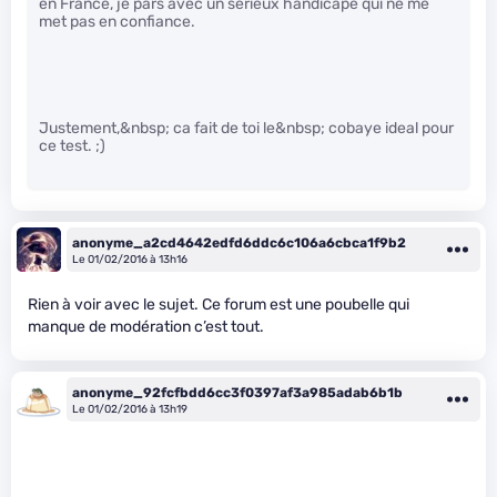
en France, je pars avec un sérieux handicape qui ne me
met pas en confiance.
Justement,&nbsp; ca fait de toi le&nbsp; cobaye ideal pour
ce test. ;)
anonyme_a2cd4642edfd6ddc6c106a6cbca1f9b2
Le 01/02/2016 à 13h16
Rien à voir avec le sujet. Ce forum est une poubelle qui
manque de modération c’est tout.
anonyme_92fcfbdd6cc3f0397af3a985adab6b1b
Le 01/02/2016 à 13h19