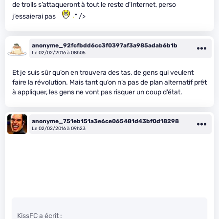
de trolls s’attaqueront à tout le reste d’Internet, perso
j’essaierai pas
" />
anonyme_92fcfbdd6cc3f0397af3a985adab6b1b
Le 02/02/2016 à 08h05
Et je suis sûr qu’on en trouvera des tas, de gens qui veulent
faire la révolution. Mais tant qu’on n’a pas de plan alternatif prêt
à appliquer, les gens ne vont pas risquer un coup d’état.
anonyme_751eb151a3e6ce065481d43bf0d18298
Le 02/02/2016 à 09h23
KissFC a écrit :