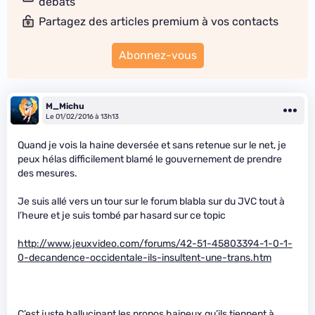
débats
Partagez des articles premium à vos contacts
Abonnez-vous
M_Michu
Le 01/02/2016 à 13h13
Quand je vois la haine deversée et sans retenue sur le net, je
peux hélas difficilement blamé le gouvernement de prendre
des mesures.
Je suis allé vers un tour sur le forum blabla sur du JVC tout à
l’heure et je suis tombé par hasard sur ce topic
http://www.jeuxvideo.com/forums/42-51-45803394-1-0-1-
0-decandence-occidentale-ils-insultent-une-trans.htm
C’est juste hallucinant les propos haineux qu’ils tiennent à