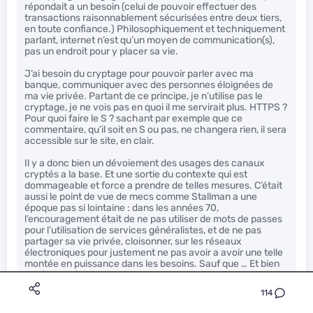
répondait a un besoin (celui de pouvoir effectuer des
transactions raisonnablement sécurisées entre deux tiers,
en toute confiance.) Philosophiquement et techniquement
parlant, internet n’est qu’un moyen de communication(s),
pas un endroit pour y placer sa vie.
J’ai besoin du cryptage pour pouvoir parler avec ma
banque, communiquer avec des personnes éloignées de
ma vie privée. Partant de ce principe, je n’utilise pas le
cryptage, je ne vois pas en quoi il me servirait plus. HTTPS ?
Pour quoi faire le S ? sachant par exemple que ce
commentaire, qu’il soit en S ou pas, ne changera rien, il sera
accessible sur le site, en clair.
Il y a donc bien un dévoiement des usages des canaux
cryptés a la base. Et une sortie du contexte qui est
dommageable et force a prendre de telles mesures. C’était
aussi le point de vue de mecs comme Stallman a une
époque pas si lointaine : dans les années 70,
l’encouragement était de ne pas utiliser de mots de passes
pour l’utilisation de services généralistes, et de ne pas
partager sa vie privée, cloisonner, sur les réseaux
électroniques pour justement ne pas avoir a avoir une telle
montée en puissance dans les besoins. Sauf que … Et bien
sauf qu’il a fallut en avoir toujours plus.
114