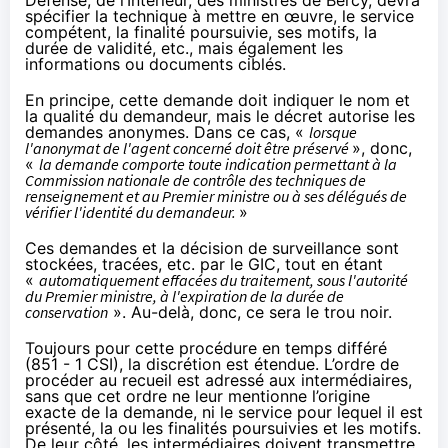
Défense, de l’Intérieur, des ministres de Bercy, devra
spécifier la technique à mettre en œuvre, le service
compétent, la finalité poursuivie, ses motifs, la
durée de validité, etc., mais également les
informations ou documents ciblés.
En principe, cette demande doit indiquer le nom et
la qualité du demandeur, mais le décret autorise les
demandes anonymes. Dans ce cas, «
lorsque
l'anonymat de l'agent concerné doit être préservé
», donc,
«
la demande comporte toute indication permettant à la
Commission nationale de contrôle des techniques de
renseignement et au Premier ministre ou à ses délégués de
vérifier l'identité du demandeur.
»
Ces demandes et la décision de surveillance sont
stockées, tracées, etc. par le GIC, tout en étant
«
automatiquement effacées du traitement, sous l'autorité
du Premier ministre, à l'expiration de la durée de
conservation
». Au-delà, donc, ce sera le trou noir.
Toujours pour cette procédure en temps différé
(851 - 1 CSI), la discrétion est étendue. L’ordre de
procéder au recueil est adressé aux intermédiaires,
sans que cet ordre ne leur mentionne l’origine
exacte de la demande, ni le service pour lequel il est
présenté, la ou les finalités poursuivies et les motifs.
De leur côté, les intermédiaires doivent transmettre