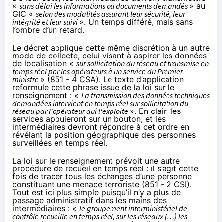
«
sans délai les informations ou documents demandés
» au
GIC «
selon des modalités assurant leur sécurité, leur
intégrité et leur suivi
». Un temps différé, mais sans
l’ombre d’un retard.
Le décret applique cette même discrétion à un autre
mode de collecte, celui visant à aspirer les données
de localisation «
sur sollicitation du réseau et transmise en
temps réel par les opérateurs à un service du Premier
ministre
» (851 - 4 CSA). Le texte d’application
reformule cette phrase issue de la loi sur le
renseignement : «
La transmission des données techniques
demandées intervient en temps réel sur sollicitation du
réseau par l'opérateur qui l'exploite
». En clair, les
services appuieront sur un bouton, et les
intermédiaires devront répondre à cet ordre en
révélant la position géographique des personnes
surveillées en temps réel.
La loi sur le renseignement prévoit une autre
procédure de recueil en temps réel : il s’agit cette
fois de tracer tous les échanges d’une personne
constituant une menace terroriste (851 - 2 CSI).
Tout est ici plus simple puisqu’il n’y a plus de
passage administratif dans les mains des
intermédiaires : «
le groupement interministériel de
contrôle recueille en temps réel, sur les réseaux (…) les