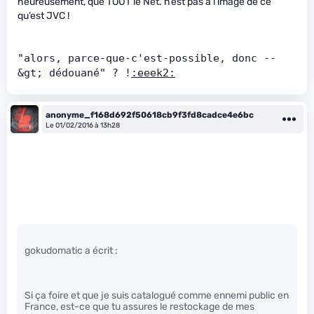
heureusement, que TOUT le Net. n’est pas à l’image de ce
qu’est JVC !
"alors, parce-que-c'est-possible, donc --
&gt; dédouané" ? !
:eeek2:
anonyme_f168d692f50618cb9f3fd8cadce4e6bc
Le 01/02/2016 à 13h28
gokudomatic a écrit :
Si ça foire et que je suis catalogué comme ennemi public en
France, est-ce que tu assures le restockage de mes