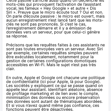
Cette pastille s’affiche aussi quand on déclenche les
mots-clés qui provoquent l’activation de l’assistant
vocal, les fameux « Hey Google » et autre « Dis
Siri ». Preuve que le micro écoute tout ? Oui et non.
On parle d’écoute passive : le micro est ouvert, mais
aucun enregistrement n’est lancé tant que les mots-
clés ne sont pas prononcés. Si c’est le cas,
l’enregistrement démarre et il y a émission de
données vers un serveur, pour que celui-ci génère
sa réponse.
Précisons que les requêtes faites à ces assistants ne
sont pas toutes envoyées vers un serveur. Avec Siri
par exemple, certaines requêtes simples peuvent
être exécutées localement, notamment pour la
gestion de certaines configurations domotiques
accessibles en Wi-Fi. Mais le sujet n’est pas très
clair.
En outre, Apple et Google ont chacune une politique
de confidentialité (
ici pour Apple
,
là pour Google
).
Les sociétés y expliquent ce qui se passe quand on
appelle leur assistant. Identifiant aléatoire, absence
de profilage marketing et de lien avec le compte,
minimisation des données ou encore préservation
des données sont autant de thématiques abordées.
Et si vous n’avez quand même pas confiance, ces
fonctions peuvent être désactivées.