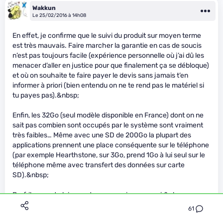
Wakkun
Le 25/02/2016 à 14h08
En effet, je confirme que le suivi du produit sur moyen terme
est très mauvais. Faire marcher la garantie en cas de soucis
n’est pas toujours facile (expérience personnelle où j’ai dû les
menacer d’aller en justice pour que finalement ça se débloque)
et où on souhaite te faire payer le devis sans jamais t’en
informer à priori (bien entendu on ne te rend pas le matériel si
tu payes pas).&nbsp;
Enfin, les 32Go (seul modèle disponible en France) dont on ne
sait pas combien sont occupés par le système sont vraiment
très faibles… Même avec une SD de 200Go la plupart des
applications prennent une place conséquente sur le téléphone
(par exemple Hearthstone, sur 3Go, prend 1Go à lui seul sur le
téléphone même avec transfert des données sur carte
SD).&nbsp;
Bref, il ne vaut clairement pas son prix, pour moi.&nbsp;
61