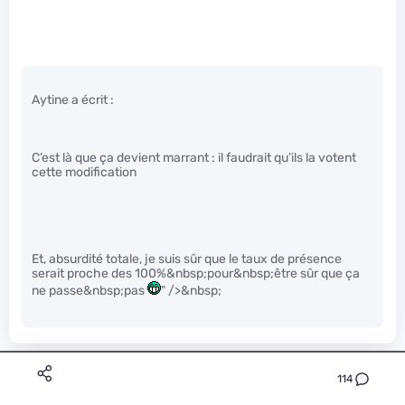
Aytine a écrit :
C’est là que ça devient marrant : il faudrait qu’ils la votent
cette modification
Et, absurdité totale, je suis sûr que le taux de présence
serait proche des 100%&nbsp;pour&nbsp;être sûr que ça
ne passe&nbsp;pas
" />&nbsp;
Dreamer92
Premium
114
Le 03/03/2016 à 11h28