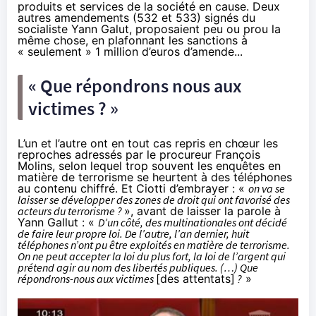
produits et services de la société en cause. Deux
autres amendements (
532
et
533
) signés du
socialiste Yann Galut, proposaient peu ou prou la
même chose, en plafonnant les sanctions à
« seulement » 1 million d’euros d’amende...
« Que répondrons nous aux
victimes ? »
L’un et l’autre ont en tout cas repris en chœur les
reproches adressés par le procureur François
Molins, selon lequel trop souvent les enquêtes en
matière de terrorisme se heurtent à des téléphones
au contenu chiffré. Et Ciotti d’embrayer : «
on va se
laisser se développer des zones de droit qui ont favorisé des
acteurs du terrorisme ?
», avant de laisser la parole à
Yann Gallut : «
D’un côté, des multinationales ont décidé
de faire leur propre loi. De l’autre, l’an dernier, huit
téléphones n’ont pu être exploités en matière de terrorisme.
On ne peut accepter la loi du plus fort, la loi de l’argent qui
prétend agir au nom des libertés publiques. (…) Que
répondrons-nous aux victimes
[des attentats]
?
»