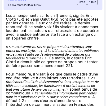
Droit
4 min
Le 03 mars 2016 à 10h57
Les amendements sur le chiffrement, signés Éric
Ciotti (LR) et Yann Galut (PS) n’ont pas été adoptés
par les députés. Deux ont été retirés, le dernier
repoussé d’une seule voix ! Ils visaient à condamner
lourdement les acteurs qui refuseraient de coopérer
avec la justice antiterroriste face à un échange ou
un appareil chiffré.
«
Sur les réseaux du Net se préparent des attentats, sans
parler du prosélytisme (…) La défense des libertés publiques
ne peut être l’alibi au développement de pratiques qui
favorisent le terrorisme !
». Ce matin, le député Éric
Ciotti a démultiplié ce genre de propos pour tenter
de faire passer son
amendement 221
.
Pour mémoire
, il visait à ce que dans le cadre d’une
enquête relative à des infractions terroristes, «
les
fabricants d’outils de télécommunications, les opérateurs de
télécommunications, les fournisseurs d’accès à internet ou
tout prestataire de services sur internet
» soient tenus de
communiquer «
l’ensemble des informations pertinentes
pour la résolution de celle-ci aux services compétents
». A
défaut ? 2 millions d’euros d’amende voire
l’interdiction de commercialisation en France des