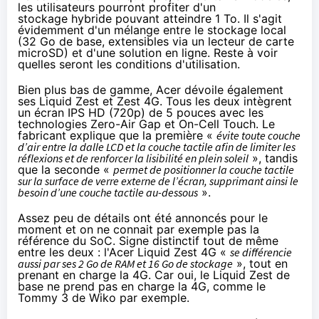
les utilisateurs pourront profiter d'un
stockage hybride pouvant atteindre 1 To. Il s'agit
évidemment d'un mélange entre le stockage local
(32 Go de base, extensibles via un lecteur de carte
microSD) et d'une solution en ligne. Reste à voir
quelles seront les conditions d'utilisation.
Bien plus bas de gamme, Acer dévoile également
ses
Liquid Zest et Zest 4G
. Tous les deux intègrent
un écran IPS HD (720p) de 5 pouces avec les
technologies Zero-Air Gap et On-Cell Touch. Le
fabricant explique que la première «
évite toute couche
d’air entre la dalle LCD et la couche tactile afin de limiter les
réflexions et de renforcer la lisibilité en plein soleil
», tandis
que la seconde «
permet de positionner la couche tactile
sur la surface de verre externe de l’écran, supprimant ainsi le
besoin d’une couche tactile au-dessous
».
Assez peu de détails ont été annoncés pour le
moment et on ne connait par exemple pas la
référence du SoC. Signe distinctif tout de même
entre les deux : l'Acer Liquid Zest
4G
«
se différencie
aussi par ses 2 Go de RAM et 16 Go de stockage
», tout en
prenant en charge la
4G
. Car oui, le Liquid Zest de
base ne prend pas en charge la
4G
, comme le
Tommy 3 de Wiko par exemple.