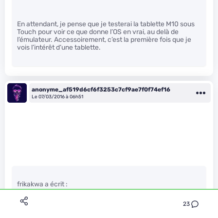
En attendant, je pense que je testerai la tablette M10 sous
Touch pour voir ce que donne l’OS en vrai, au delà de
l’émulateur. Accessoirement, c’est la première fois que je
vois l’intérêt d’une tablette.
anonyme_af519d6cf6f3253c7cf9ae7f0f74ef16
Le 07/03/2016 à 06h51
frikakwa a écrit :
23
Tous ceux qui embarquent les séries 2 et 4 de Qualcomm…