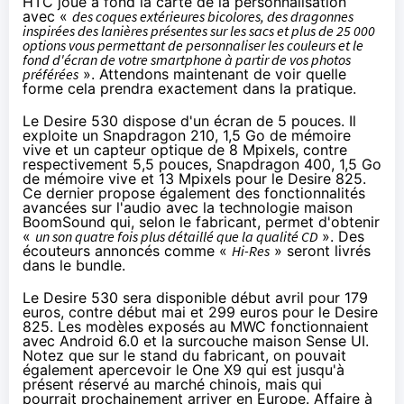
HTC joue à fond la carte de la personnalisation
avec «
des coques extérieures bicolores, des dragonnes
inspirées des lanières présentes sur les sacs et plus de 25 000
options vous permettant de personnaliser les couleurs et le
fond d'écran de votre smartphone à partir de vos photos
préférées
». Attendons maintenant de voir quelle
forme cela prendra exactement dans la pratique.
Le Desire 530 dispose d'un écran de 5 pouces. Il
exploite un Snapdragon 210, 1,5 Go de mémoire
vive et un capteur optique de 8 Mpixels, contre
respectivement 5,5 pouces, Snapdragon 400, 1,5 Go
de mémoire vive et 13 Mpixels pour le Desire 825.
Ce dernier propose également des fonctionnalités
avancées sur l'audio avec la technologie maison
BoomSound qui, selon le fabricant, permet d'obtenir
«
un son quatre fois plus détaillé que la qualité CD
». Des
écouteurs annoncés comme «
Hi-Res
» seront livrés
dans le bundle.
Le Desire 530 sera disponible début avril pour 179
euros, contre début mai et 299 euros pour le Desire
825. Les modèles exposés au
MWC
fonctionnaient
avec Android 6.0 et la surcouche maison Sense UI.
Notez que sur le stand du fabricant, on pouvait
également apercevoir le
One X9 qui est jusqu'à
présent réservé au marché chinois
, mais qui
pourrait prochainement arriver en Europe. Affaire à