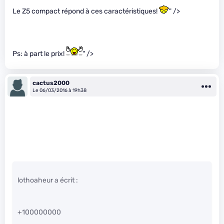
Le Z5 compact répond à ces caractéristiques!
" />
Ps: à part le prix!
" />
cactus2000
Le 06/03/2016 à 19h38
lothoaheur a écrit :
+100000000