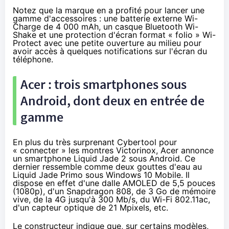
Notez que la marque en a profité pour lancer une
gamme d'accessoires : une batterie externe Wi-
Charge de 4 000 mAh, un casque Bluetooth Wi-
Shake et une protection d'écran format « folio » Wi-
Protect avec une petite ouverture au milieu pour
avoir accès à quelques notifications sur l'écran du
téléphone.
Acer : trois
smartphones
sous
Android, dont deux en entrée de
gamme
En plus du très surprenant Cybertool
pour
« connecter » les montres Victorinox, Acer annonce
un smartphone
Liquid Jade 2
sous Android. Ce
dernier ressemble comme deux gouttes d'eau au
Liquid Jade Primo sous Windows 10 Mobile
. Il
dispose en effet d'une dalle AMOLED de 5,5 pouces
(1080p), d'un Snapdragon 808, de 3 Go de mémoire
vive, de la
4G
jusqu'à 300 Mb/s, du Wi-Fi 802.11ac,
d'un capteur optique de 21 Mpixels, etc.
Le constructeur indique que, sur certains modèles,