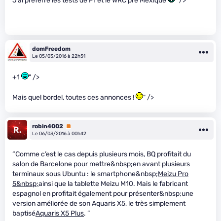
J’ai préferré les tests de F1 et le WRC pré Mexique
" />
domFreedom
Le 05/03/2016 à 22h51
+1
" />
Mais quel bordel, toutes ces annonces !
" />
robin4002
Premium
Le 06/03/2016 à 00h42
“Comme c’est le cas depuis plusieurs mois, BQ profitait du
salon de Barcelone pour mettre&nbsp;en avant plusieurs
terminaux sous Ubuntu : le smartphone&nbsp;
Meizu Pro
5&nbsp;
ainsi que la tablette Meizu M10. Mais le fabricant
espagnol en profitait également pour présenter&nbsp;une
version améliorée de son Aquaris X5, le très simplement
baptisé
Aquaris X5 Plus
. ”