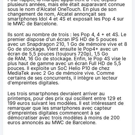
plusieurs années, mais elle était auparavant connue
sous le nom d'Alcatel OneTouch. En plus de son
changement de nom, Alcatel annonçait ses
smartphones
Idol 4 et 4S et exposait
les Pop 4
sur
le
MWC de Barcelone
.
Ils sont au nombre de trois : les Pop 4, 4 + et 4S. Le
premier dispose d'un écran IPS HD de 5 pouces
avec un Snapdragon 210, 1 Go de mémoire vive et 8
Go de stockage. Vient ensuite le Pop4+ avec un
écran de 5,5 pouces (toujours 720p), 1,5 Go
de RAM, 16 Go de stockage. Enfin, le Pop 4S vise le
plus haut de gamme avec un écran Full HD de 5,5
pouces. Il exploite un SoC Helio P10 de chez
MediaTek avec 2 Go de mémoire vive. Comme
certains de ses concurrents, il intègre un lecteur
d'empreintes digitales.
Les trois
smartphones
devraient arriver au
printemps, pour des prix qui oscillent entre 129 et
199 euros suivant les modèles. Il est intéressant de
remarquer que les
smartphones
avec capteur
d'empreintes digitales commencent à se
démocratiser avec trois modèles à moins de 200
euros annoncés au
MWC de Barcelone
.