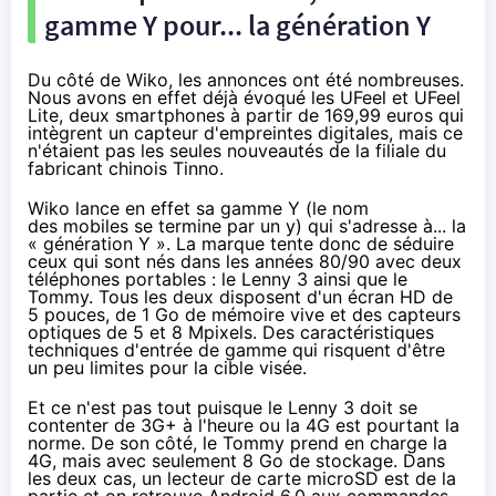
gamme Y pour... la génération Y
Du côté de Wiko, les annonces ont été nombreuses.
Nous avons en effet
déjà évoqué les UFeel et UFeel
Lite
, deux
smartphones
à partir de 169,99 euros qui
intègrent un capteur d'empreintes digitales, mais ce
n'étaient pas les seules nouveautés de la filiale du
fabricant chinois Tinno.
Wiko lance en effet sa gamme Y (le nom
des mobiles se termine par un y) qui s'adresse à... la
« génération Y ». La marque tente donc de séduire
ceux qui sont nés dans les années 80/90 avec deux
téléphones portables : le Lenny 3 ainsi que le
Tommy. Tous les deux disposent d'un écran HD de
5 pouces, de 1 Go de mémoire vive et des capteurs
optiques de 5 et 8 Mpixels. Des caractéristiques
techniques d'entrée de gamme qui risquent d'être
un peu limites pour la cible visée.
Et ce n'est pas tout puisque le Lenny 3 doit se
contenter de 3G+ à l'heure ou la
4G
est pourtant la
norme. De son côté, le Tommy prend en charge la
4G
, mais avec seulement 8 Go de stockage. Dans
les deux cas, un lecteur de carte microSD est de la
partie et on retrouve Android 6.0 aux commandes.