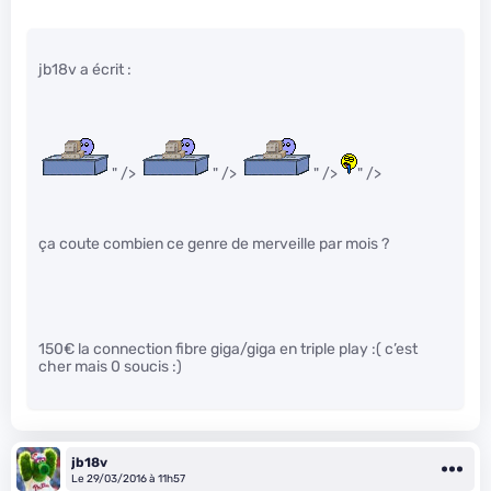
jb18v a écrit :
" />
" />
" />
" />
ça coute combien ce genre de merveille par mois ?
150€ la connection fibre giga/giga en triple play :( c’est
cher mais 0 soucis :)
jb18v
Le 29/03/2016 à 11h57