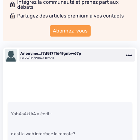
Intégrez la communauté et prenez part aux
débats
Partagez des articles premium à vos contacts
Abonnez-vous
Anonyme_f7d8f7f164fgnbw67p
Le 29/03/2016 à 09h31
YohAsAkUrA a écrit :
c’est la web interface le remote?