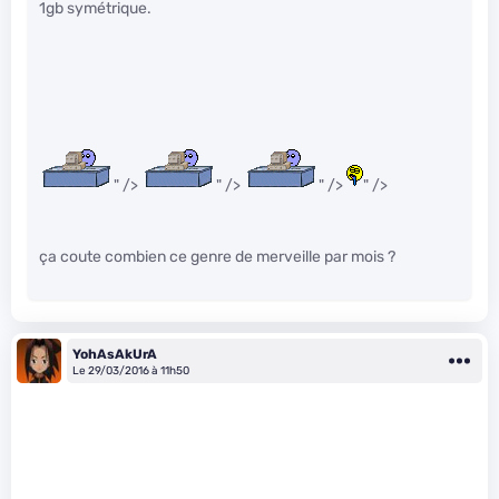
1gb symétrique.
" />
" />
" />
" />
ça coute combien ce genre de merveille par mois ?
YohAsAkUrA
Le 29/03/2016 à 11h50