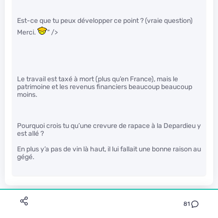
Est-ce que tu peux développer ce point ? (vraie question)
Merci.
" />
Le travail est taxé à mort (plus qu’en France), mais le
patrimoine et les revenus financiers beaucoup beaucoup
moins.
Pourquoi crois tu qu’une crevure de rapace à la Depardieu y
est allé ?
En plus y’a pas de vin là haut, il lui fallait une bonne raison au
gégé.
shadowfox
81
Le 29/03/2016 à 12h08