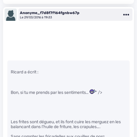
Anonyme_f7d8f7f164fgnbw67p
Le 29/03/2016 à 11h33
Ricard a écrit :
Bon, si tu me prends par les sentiments…
" />
Les frites sont dégueu, et ils font cuire les merguez en les
balancant dans l’huile de friture, les crapules….
Sans compter les fricadelles aux couilles de porc,