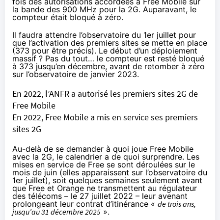
fois des autorisations accordées à Free Mobile sur
la bande des 900 MHz pour la 2G. Auparavant, le
compteur était bloqué à zéro.
Il faudra attendre l’observatoire du 1er juillet pour
que l’activation des premiers sites se mette en place
(373 pour être précis). Le début d’un déploiement
massif ? Pas du tout… le compteur est resté bloqué
à 373 jusqu’en décembre, avant de retomber à zéro
sur l’observatoire de janvier 2023.
En 2022, l’ANFR a autorisé les premiers sites 2G de
Free Mobile
En 2022, Free Mobile a mis en service ses premiers
sites 2G
Au-delà de se demander à quoi joue Free Mobile
avec la 2G, le calendrier a de quoi surprendre. Les
mises en service de Free se sont déroulées sur le
mois de juin (elles apparaissent sur l’observatoire du
1er juillet), soit quelques semaines seulement avant
que Free et Orange
ne transmettent au régulateur
des télécoms
– le 27 juillet 2022 – leur avenant
prolongeant leur contrat d’itinérance «
de trois ans,
jusqu’au 31 décembre 2025
».