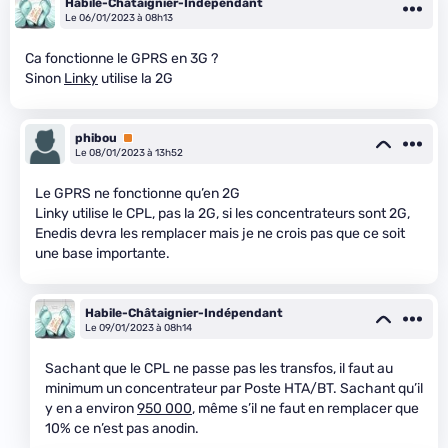
Habile-Châtaignier-Indépendant
Le 06/01/2023 à 08h13
Ca fonctionne le GPRS en 3G ?
Sinon
Linky
utilise la 2G
phibou
Premium
Le 08/01/2023 à 13h52
Le GPRS ne fonctionne qu’en 2G
Linky utilise le CPL, pas la 2G, si les concentrateurs sont 2G,
Enedis devra les remplacer mais je ne crois pas que ce soit
une base importante.
Habile-Châtaignier-Indépendant
Le 09/01/2023 à 08h14
Sachant que le CPL ne passe pas les transfos, il faut au
minimum un concentrateur par Poste HTA/BT. Sachant qu’il
y en a environ
950 000
, même s’il ne faut en remplacer que
10% ce n’est pas anodin.