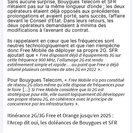
Sans aucune surprise, Bouygues Telecom et SFR
n’étaient pas sur la même longueur d’onde ; les deux
opérateurs étaient déjà opposés aux précédentes
prolongations et avaient porté, sans succès, l’affaire
devant le Conseil d’État. Dans leurs retours, les
deux opérateurs demandaient à minima des
modifications à l’avenant du contrat.
Ils rappelaient en cœur que les fréquences sont
neutres technologiquement et que rien n’empêche
donc Free Mobile de déployer sa propre 2G. SFR
ajoutait que «
Free disposant déjà d’équipements 3G sur
cette fréquence 900 MHz, l’allumage 2G est rendu
extrêmement simple et rapide… au point que Free a déjà
allumé plusieurs centaines de sites 2G en 2022
».
Pour Bouygues Telecom, «
Free Mobile n’a pas constitué
de réseau 2G alors même qu’elle dispose de fréquences pour
le faire
[…]
Si Free Mobile considère que la 2G est
stratégique pour elle, elle aurait logiquement dû développer
son propre réseau 2G, en cohérence avec le principe de
concurrence par les infrastructures
».
Itinérance 2G/3G Free et Orange jusqu’en 2025 :
l’Arcep dit oui, les doléances de Bouygues et SFR