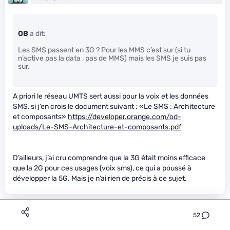
OB
a dit:
Les SMS passent en 3G ? Pour les MMS c’est sur (si tu
n’active pas la data , pas de MMS) mais les SMS je suis pas
sur.
A priori le réseau UMTS sert aussi pour la voix et les données
SMS, si j’en crois le document suivant : «Le SMS : Architecture
et composants»
https://developer.orange.com/od-
uploads/Le-SMS-Architecture-et-composants.pdf
D’ailleurs, j’ai cru comprendre que la 3G était moins efficace
que la 2G pour ces usages (voix sms), ce qui a poussé à
développer la 5G. Mais je n’ai rien de précis à ce sujet.
kd9
Premium
52
Le 06/01/2023 à 12h37