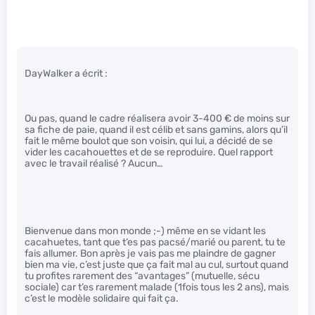
DayWalker a écrit :
Ou pas, quand le cadre réalisera avoir 3-400 € de moins sur
sa fiche de paie, quand il est célib et sans gamins, alors qu’il
fait le même boulot que son voisin, qui lui, a décidé de se
vider les cacahouettes et de se reproduire. Quel rapport
avec le travail réalisé ? Aucun…
Bienvenue dans mon monde ;-) même en se vidant les
cacahuetes, tant que t’es pas pacsé/marié ou parent, tu te
fais allumer. Bon après je vais pas me plaindre de gagner
bien ma vie, c’est juste que ça fait mal au cul, surtout quand
tu profites rarement des “avantages” (mutuelle, sécu
sociale) car t’es rarement malade (1fois tous les 2 ans), mais
c’est le modèle solidaire qui fait ça.