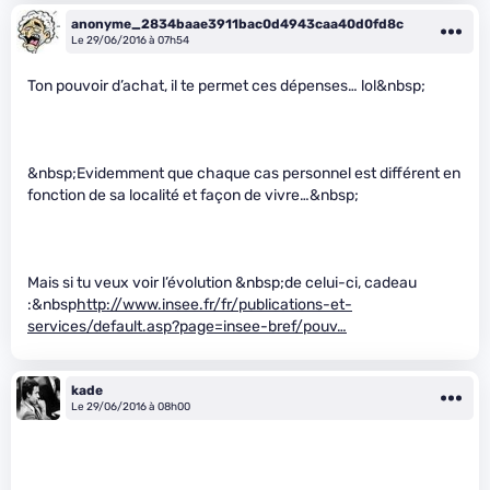
anonyme_2834baae3911bac0d4943caa40d0fd8c
Le 29/06/2016 à 07h54
Ton pouvoir d’achat, il te permet ces dépenses… lol&nbsp;
&nbsp;Evidemment que chaque cas personnel est différent en
fonction de sa localité et façon de vivre…&nbsp;
Mais si tu veux voir l’évolution &nbsp;de celui-ci, cadeau
:&nbsp
http://www.insee.fr/fr/publications-et-
services/default.asp?page=insee-bref/pouv…
kade
Le 29/06/2016 à 08h00