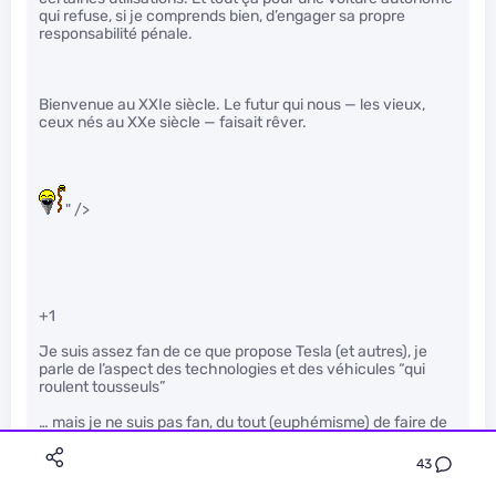
qui refuse, si je comprends bien, d’engager sa propre
responsabilité pénale.
Bienvenue au XXIe siècle. Le futur qui nous — les vieux,
ceux nés au XXe siècle — faisait rêver.
" />
+1
Je suis assez fan de ce que propose Tesla (et autres), je
parle de l’aspect des technologies et des véhicules “qui
roulent tousseuls”
… mais je ne suis pas fan, du tout (euphémisme) de faire de
l’argent de cette manière, je parle principalement de ces
options “auto-pilotage”
43