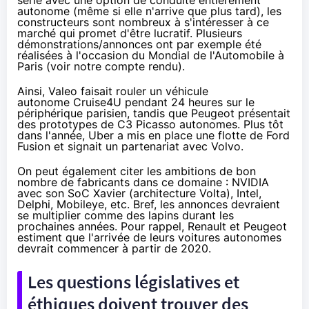
série avec une option de conduite entièrement
autonome (même si elle n'arrive que plus tard), les
constructeurs sont nombreux à s'intéresser à ce
marché qui promet d'être lucratif. Plusieurs
démonstrations/annonces ont par exemple été
réalisées à l'occasion du Mondial de l'Automobile à
Paris (voir
notre compte rendu
).
Ainsi, Valeo faisait rouler un véhicule
autonome Cruise4U pendant 24 heures sur le
périphérique parisien, tandis que Peugeot présentait
des prototypes de C3 Picasso autonomes. Plus tôt
dans l'année, Uber a mis en place une flotte de Ford
Fusion et signait un partenariat avec Volvo.
On peut également citer
les ambitions de bon
nombre de fabricants dans ce domaine
: NVIDIA
avec son SoC Xavier (architecture Volta), Intel,
Delphi, Mobileye, etc. Bref, les annonces devraient
se multiplier comme des lapins durant les
prochaines années. Pour rappel, Renault et Peugeot
estiment que l'arrivée de leurs voitures autonomes
devrait commencer à partir de 2020.
Les questions législatives et
éthiques doivent trouver des