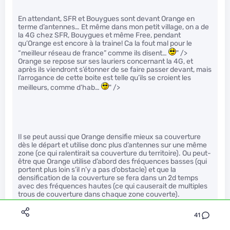
En attendant, SFR et Bouygues sont devant Orange en
terme d’antennes… Et même dans mon petit village, on a de
la 4G chez SFR, Bouygues et même Free, pendant
qu’Orange est encore à la traine! Ca la fout mal pour le
“meilleur réseau de france” comme ils disent…
" />
Orange se repose sur ses lauriers concernant la 4G, et
après ils viendront s’étonner de se faire passer devant, mais
l’arrogance de cette boite est telle qu’ils se croient les
meilleurs, comme d’hab…
" />
Il se peut aussi que Orange densifie mieux sa couverture
dès le départ et utilise donc plus d’antennes sur une même
zone (ce qui ralentirait sa couverture du territoire). Ou peut-
être que Orange utilise d’abord des fréquences basses (qui
portent plus loin s’il n’y a pas d’obstacle) et que la
densification de la couverture se fera dans un 2d temps
avec des fréquences hautes (ce qui causerait de multiples
trous de couverture dans chaque zone couverte).
41
Le nombre d’antennes installées sur l’Hexagone, c’est