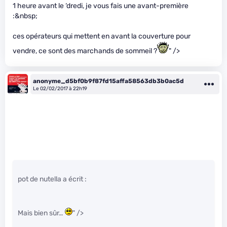
1 heure avant le ‘dredi, je vous fais une avant-première
:&nbsp;
ces opérateurs qui mettent en avant la couverture pour
vendre, ce sont des marchands de sommeil ?
" />
anonyme_d5bf0b9f87fd15affa58563db3b0ac5d
Le 02/02/2017 à 22h19
pot de nutella a écrit :
Mais bien sûr…
" />