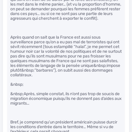
les met dans le même panier… (et vu la proportion d’homme,
on peut se demander pourquoi les femmes préfèrent rester
dans ces pays… ou si ce ne sont pas une partie de leurs
agresseurs qui cherchent à exporter le conflit).
Après quand on sait que la France est aussi sous
surveillance parce qu’on a eu pas mal de terroristes qui ont
sévit récemment (tous estampillé “halal”, je me permet cet
humour noir car la volonté de nos politiques et de ne surtout
pas dire qu’ils sont musulmans pour ne pas froisser les
quelques musulmans de France qui ne sont pas salafistes,
les éléments de langage de la pensée unique&nbsp;impose
plutôt&nbsp;“barbares”), on subit aussi des dommages
collatéraux.
&nbsp;
&nbsp;Après, simple constat, ils n’ont pas trop de soucis de
migration économique puisqu’ils ne donnent pas d’aides aux
migrants…
Bref, je comprend qu’un président américain puisse durcir
les conditions d’entrée dans le territoire… Même si vu de
l’extérieur, cela parait choquant…