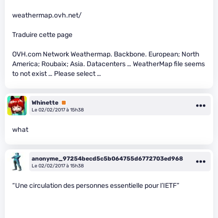
weathermap.ovh.net/
Traduire cette page
OVH.com Network Weathermap. Backbone. European; North
America; Roubaix; Asia. Datacenters … WeatherMap file seems
to not exist … Please select …
Whinette
Premium
Le 02/02/2017 à 15h38
what
anonyme_97254becd5c5b064755d6772703ed968
Le 02/02/2017 à 15h38
“Une circulation des personnes essentielle pour l’IETF”