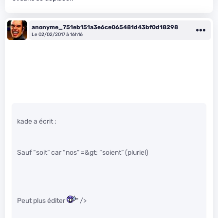
anonyme_751eb151a3e6ce065481d43bf0d18298
Le 02/02/2017 à 16h16
kade a écrit :
Sauf “soit” car “nos” =&gt; “soient” (pluriel)
Peut plus éditer
" />