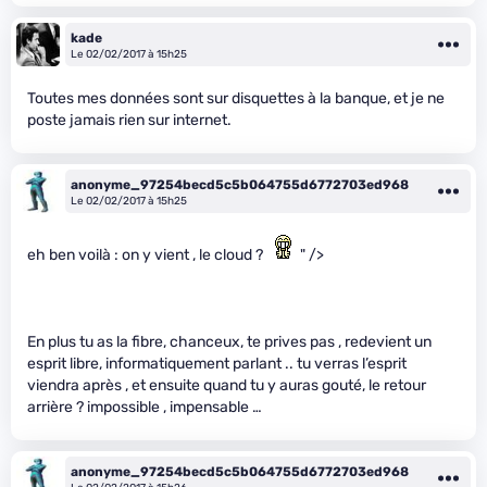
kade
Le 02/02/2017 à 15h25
Toutes mes données sont sur disquettes à la banque, et je ne
poste jamais rien sur internet.
anonyme_97254becd5c5b064755d6772703ed968
Le 02/02/2017 à 15h25
eh ben voilà : on y vient , le cloud ?
" />
En plus tu as la fibre, chanceux, te prives pas , redevient un
esprit libre, informatiquement parlant .. tu verras l’esprit
viendra après , et ensuite quand tu y auras gouté, le retour
arrière ? impossible , impensable …
anonyme_97254becd5c5b064755d6772703ed968