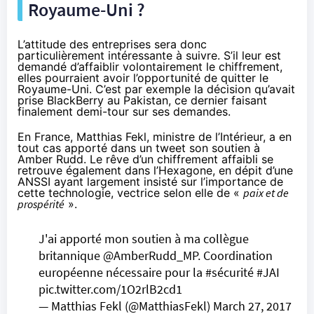
Royaume-Uni ?
L’attitude des entreprises sera donc
particulièrement intéressante à suivre. S’il leur est
demandé d’affaiblir volontairement le
chiffrement
,
elles pourraient avoir l’opportunité de quitter le
Royaume-Uni. C’est par exemple la décision qu’avait
prise BlackBerry au Pakistan, ce dernier faisant
finalement demi-tour sur ses demandes.
En France, Matthias Fekl, ministre de l’Intérieur, a en
tout cas apporté dans un tweet son soutien à
Amber Rudd. Le rêve d’un
chiffrement
affaibli se
retrouve également dans l’Hexagone, en dépit d’une
ANSSI
ayant largement insisté
sur l’importance de
cette technologie, vectrice selon elle de «
paix et de
prospérité
».
J'ai apporté mon soutien à ma collègue
britannique
@AmberRudd_MP
. Coordination
européenne nécessaire pour la
#sécurité
#JAI
pic.twitter.com/1O2rlB2cd1
— Matthias Fekl (@MatthiasFekl)
March 27, 2017