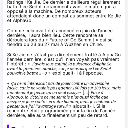
Ratings : Ke Jie. Ce dernier a d’ailleurs régulièrement
battu Lee Sedol, notamment avant le match qui l’a
opposé à la machine. De nombreux acteurs
attendaient donc un combat au sommet entre Ke Jie
et AlphaGo.
Comme cela avait été annoncé
en juin de l’année
dernière
, il aura bien lieu. Cette rencontre se
déroulera lors du « Future of Go Summit » qui se
tiendra du 23 au 27 mai à Wuzhen en Chine.
Si Ke Jie ne s'était pas directement frotté à AlphaGo
l'année dernière, c'est qu'
il n'en voyait pas vraiment
l'intérêt : «
J'avais sous-estimé la puissance d'AlphaGo
avant la première manche, car je pensais que Lee Sedol
pouvait le battre 5 - 0
» expliquait-il à l'époque.
«
Ça ne m'intéressait pas de jouer contre un adversaire
facile, car je ne voulais pas gagner 100 fois sur 100 jeux, mais
maintenant je pense qu'on peut essayer
[...]
Face à
AlphaGo, la victoire ne me semble plus aussi facile que
lorsque je joue contre un autre humain, mais je continue de
penser que j'ai l'avantage sur lui
» ajoutait-il. Si la
rencontre était programmée pour la fin de l'année
dernière, elle aura finalement un peu de retard.