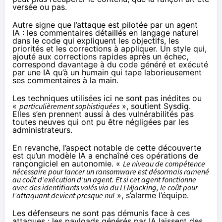
versée ou pas.
Autre signe que l’attaque est pilotée par un agent
IA : les commentaires détaillés en langage naturel
dans le code qui expliquent les objectifs, les
priorités et les corrections à appliquer. Un style qui,
ajouté aux corrections rapides après un échec,
correspond davantage à du code généré et exécuté
par une IA qu’à un humain qui tape laborieusement
ses commentaires à la main.
Les techniques utilisées ici ne sont pas inédites ou
«
particulièrement sophistiquées
», soutient Sysdig.
Elles s’en prennent aussi à des vulnérabilités pas
toutes neuves qui ont pu être négligées par les
administrateurs.
En revanche, l’aspect notable de cette découverte
est qu’un modèle IA a enchaîné ces opérations de
rançongiciel en autonomie. «
Le niveau de compétence
nécessaire pour lancer un ransomware est désormais ramené
au coût d’exécution d’un agent. Et si cet agent fonctionne
avec des identifiants volés via du LLMjacking, le coût pour
l’attaquant devient presque nul
», s’alarme l’équipe.
Les défenseurs ne sont pas démunis face à ces
attaques : les payloads générés par IA laissent des