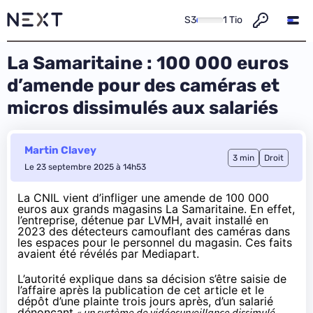
S3
1 Tio
La Samaritaine : 100 000 euros
d’amende pour des caméras et
micros dissimulés aux salariés
Martin Clavey
3 min
Droit
Le 23 septembre 2025 à 14h53
La CNIL vient d’infliger une amende de 100 000
euros aux grands magasins La Samaritaine. En effet,
l’entreprise, détenue par LVMH, avait
installé
en
2023 des détecteurs camouflant des caméras dans
les espaces pour le personnel du magasin. Ces faits
avaient été révélés par
Mediapart
.
L’autorité explique dans sa
décision
s’être saisie de
l’affaire après la publication de cet article et le
dépôt d’une plainte trois jours après, d’un salarié
dénonçant
« un système de vidéosurveillance dissimulé