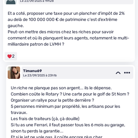
Le 23/09/2025 à 19h28
Et a coté, proposer une taxe pour un plancher d'impôt de 2%
au delà de 100 000 000 € de patrimoine c'est d’extrême
gauche.
Peut-on mettre des micros chez les riches pour savoir
comment et où ils planquent leurs agents, notamment le multi-
milliardaire patron de LVMH ?
2
Timanu69
Le 23/09/2025 à 23h16
Un riche ne planque pas son argent... ils le dépense.
Combien coûte le Rotary ? Une carte pour le golf de St Nom ?
Organiser un rallye pour la petite dernière ?
5 personnes minimum par propriété, les artisans pour les
travaux.
Les frais de traiteurs (çà, çà douille)
Si tu as une Ferrari, il faut passer tous les 6 mois au garage,
sinon tu perds la garantie...
Et si le jet ne vole pas, il coûte encore plus cher.