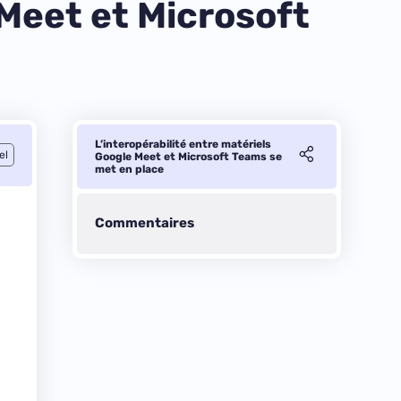
 Meet et Microsoft
L’interopérabilité entre matériels
el
Google Meet et Microsoft Teams se
met en place
Commentaires