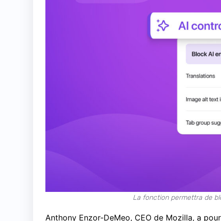
La fonction permettra de blo
Anthony Enzor-DeMeo, CEO de Mozilla, a pour m