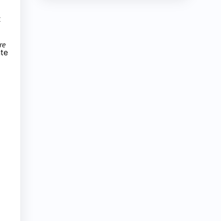
x
re
te