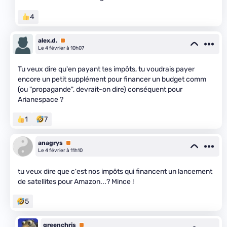
4
alex.d.
Premium
Le 4 février à 10h07
Tu veux dire qu'en payant tes impôts, tu voudrais payer
encore un petit supplément pour financer un budget comm
(ou "propagande", devrait-on dire) conséquent pour
Arianespace ?
1
7
anagrys
Premium
Le 4 février à 11h10
tu veux dire que c'est nos impôts qui financent un lancement
de satellites pour Amazon...? Mince !
5
greenchris
Premium