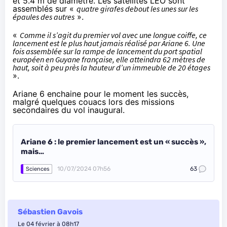
et 5.4 m de diamètre. Les satellites LEO sont
assemblés sur «
quatre girafes debout les unes sur les
épaules des autres
».
«
Comme il s’agit du premier vol avec une longue coiffe, ce
lancement est le plus haut jamais réalisé par Ariane 6. Une
fois assemblée sur la rampe de lancement du port spatial
européen en Guyane française, elle atteindra 62 mètres de
haut, soit à peu près la hauteur d’un immeuble de 20 étages
».
Ariane 6 enchaine pour le moment les succès,
malgré quelques couacs lors des missions
secondaires du vol inaugural.
Ariane 6 : le premier lancement est un « succès »,
mais…
10/07/2024 07h56
63
Sciences
Sébastien Gavois
Le 04 février à 08h17