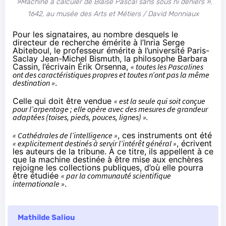
»Machine à calculer de Blaise Pascal sans sous ni deniers »,
1642, au musée des Arts et Métiers /
David Monniaux
Pour les
signataires
, au nombre desquels le
directeur de recherche émérite à l’Inria Serge
Abiteboul, le professeur émérite à l’université Paris-
Saclay Jean-Michel Bismuth, la philosophe Barbara
Cassin, l’écrivain Érik Orsenna,
« toutes les Pascalines
ont des caractéristiques propres et toutes n’ont pas la même
destination »
.
Celle qui doit être vendue
« est la seule qui soit conçue
pour l’arpentage ; elle opère avec des mesures de grandeur
adaptées (toises, pieds, pouces, lignes) ».
« Cathédrales de l’intelligence »
, ces instruments ont été
« explicitement destinés à servir l’intérêt général »
, écrivent
les auteurs de la tribune. À ce titre, ils appellent à ce
que la machine destinée à être mise aux enchères
rejoigne les collections publiques, d’où elle pourra
être étudiée
« par la communauté scientifique
internationale »
.
Mathilde Saliou