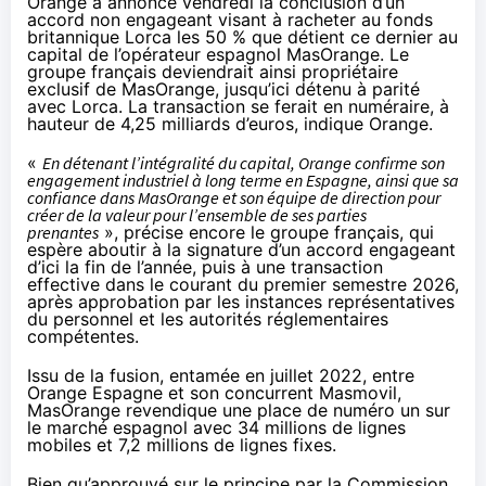
Orange a annoncé vendredi la conclusion d’un
accord non engageant visant à racheter au fonds
britannique Lorca les 50 % que détient ce dernier au
capital de l’opérateur espagnol MasOrange. Le
groupe français deviendrait ainsi propriétaire
exclusif de MasOrange, jusqu’ici détenu à parité
avec Lorca. La transaction se ferait en numéraire, à
hauteur de 4,25 milliards d’euros,
indique
Orange.
«
En détenant l’intégralité du capital, Orange confirme son
engagement industriel à long terme en Espagne, ainsi que sa
confiance dans MasOrange et son équipe de direction pour
créer de la valeur pour l’ensemble de ses parties
prenantes
», précise encore le groupe français, qui
espère aboutir à la signature d’un accord engageant
d’ici la fin de l’année, puis à une transaction
effective dans le courant du premier semestre 2026,
après approbation par les instances représentatives
du personnel et les autorités réglementaires
compétentes.
Issu de la fusion, entamée en juillet 2022, entre
Orange Espagne et son concurrent Masmovil,
MasOrange revendique une place de numéro un sur
le marché espagnol avec 34 millions de lignes
mobiles et 7,2 millions de lignes fixes.
Bien qu’approuvé sur le principe par la Commission