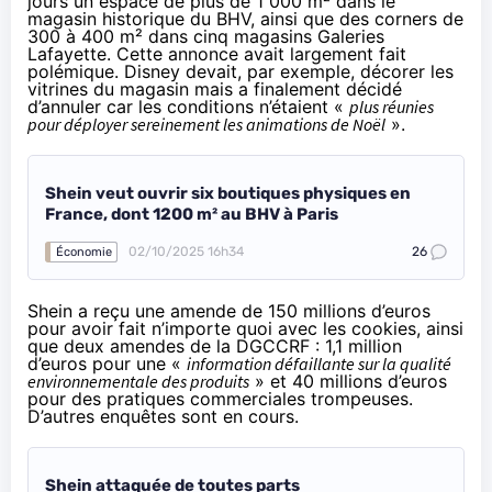
jours
un espace de plus de 1 000 m² dans le
magasin historique du BHV, ainsi que des corners de
300 à 400 m² dans cinq magasins Galeries
Lafayette. Cette annonce avait largement fait
polémique. Disney devait, par exemple, décorer les
vitrines du magasin
mais a finalement décidé
d’annuler
car les conditions n’étaient «
plus réunies
pour déployer sereinement les animations de Noël
».
Shein veut ouvrir six boutiques physiques en
France, dont 1200 m² au BHV à Paris
02/10/2025 16h34
26
Économie
Shein a reçu une amende de 150 millions d’euros
pour
avoir fait n’importe quoi avec les cookies
, ainsi
que
deux amendes de la DGCCRF
: 1,1 million
d’euros pour une «
information défaillante sur la qualité
environnementale des produits
» et 40 millions d’euros
pour des pratiques commerciales trompeuses.
D’autres enquêtes sont en cours
.
Shein attaquée de toutes parts