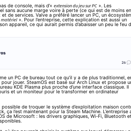
pas de console, mais d’«
extension du jeu sur PC
». Les
iel sans aucune marge voire à perte (ce qui est de moins e
 et de services. Valve a préféré lancer un PC, un écosystè
n matériel
». Pour l’entreprise, cette explication est aussi un
son appareil, ce qui aurait permis d’abaisser un peu le feu 
ros
26
e un PC de bureau tout ce qu’il y a de plus traditionnel, e
lé pour jouer. SteamOS est basé sur Arch Linux et propose u
reau KDE Plasma plus proche d’une interface classique. Il
souris et un moniteur pour le transformer en ordinateur
si possible de troquer le système d’exploitation maison cont
k, ça l’est maintenant pour la Steam Machine. L’entreprise 
l’OS de Microsoft : les drivers graphiques, Wi-Fi, Bluetooth e
sponibles.