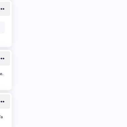
e.
'a