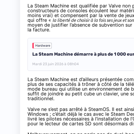
La Steam Machine est qualifiée par Valve non 
constructeurs de consoles écoulent leur matér
moins vrai) et compensent par la vente de jeux
qui offre «
la liberté de choisir à la fois ses jeux et so
moyen de justifier l’absence de subvention sur 
la facture.
Hardware
La Steam Machine démarre à plus de 1 000 eu
Mardi 23 juin 2026 à 08h04
La Steam Machine est d’ailleurs présentée comm
plus de ses capacités à trôner à côté de la té
mode bureau qui utilise un environnement de bu
suffit de joindre au petit cube un clavier, une 
traditionnel.
Valve ne s’est pas arrêté à SteamOS. Il est ain
Windows ; c’était déjà le cas avec le Steam Dec
livré
les pilotes nécessaires à l’installation de 
pour le lecteur de cartes SD sont désormais di