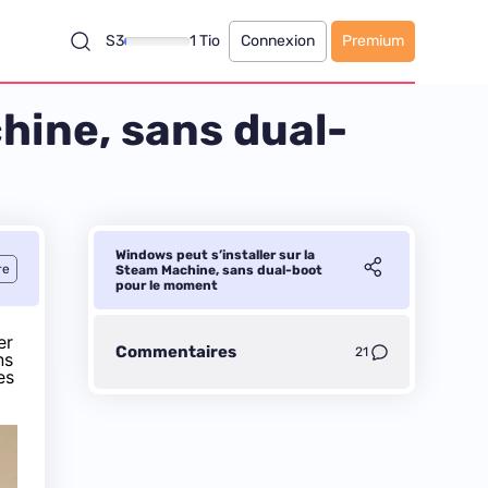
S3
1 Tio
Connexion
Premium
hine, sans dual-
Windows peut s’installer sur la
re
Steam Machine, sans dual-boot
pour le moment
er
Commentaires
21
ns
es