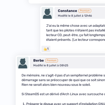
Constance
Premium
Modifié le 8 juillet à 12h46
J'ai eu la même chose avec un adaptate
tant que les pilotes n'étaient pas instal
lecteur CD, peut-être, ça fait longtemps)
étaient présents. (Le lecteur corresponda
1
Berbe
Premium
Modifié le 8 juillet à 08h25
De mémoire, ne s'agit-il pas d'un sempiternel problème s
démarrage sans se préoccuper de quoi que ce soit sino
Rien ne serait alors bien nouveau sous le soleil.
Si SteamOS est un dérivé d'Arch Linux avec surcouche 
Préparer le disque avec un support d'installation GNU