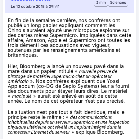
3 min
Sciences
Le 10 octobre 2018 à 09h41
En fin de la semaine dernière
, nos confrères ont
publié un long papier expliquant comment les
Chinois auraient ajouté une micropuce espionne sur
des cartes mères Supermicro. Impliquées dans cette
affaire, Amazon, Apple et Supermicro ont toutes les
trois démenti ces accusations avec vigueur,
soutenues par les renseignements américains et
britanniques.
Hier,
Bloomberg a lancé
un nouveau pavé dans la
mare dans un papier intitulé «
nouvelle preuve de
piratage de matériel Supermicro chez un opérateur
américain
». Nos confrères expliquent que Yossi
Appleboum (co-DG de Sepio Systems) leur a fourni
des documents pour étayer leurs dires. Le matériel
«
manipulé
» aurait été enlevé en août de cette
année. Le nom de cet opérateur n’est pas précisé.
La situation n’est pas tout à fait identique, mais le
principe reste le même : «
des communications
inhabituelles depuis un serveur Supermicro et une inspection
physique ultérieure ont révélé un implant intégré dans le
connecteur Ethernet du serveur
» explique Bloomberg.