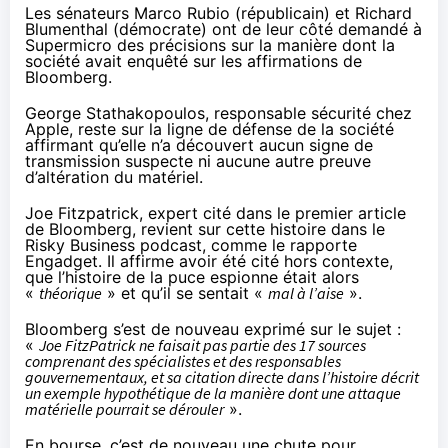
Les sénateurs Marco Rubio (républicain) et Richard
Blumenthal (démocrate) ont de leur côté demandé à
Supermicro des précisions sur la manière dont la
société avait enquêté sur les affirmations de
Bloomberg.
George Stathakopoulos, responsable sécurité chez
Apple, reste sur la ligne de défense de la société
affirmant qu’elle n’a découvert aucun signe de
transmission suspecte ni aucune autre preuve
d’altération du matériel.
Joe Fitzpatrick, expert cité dans le premier article
de Bloomberg, revient sur cette histoire dans le
Risky Business podcast,
comme le rapporte
Engadget
. Il affirme avoir été cité hors contexte,
que l’histoire de la puce espionne était alors
«
théorique
» et qu’il se sentait «
mal à l’aise
».
Bloomberg s’est de nouveau exprimé sur le sujet :
«
Joe FitzPatrick ne faisait pas partie des 17 sources
comprenant des spécialistes et des responsables
gouvernementaux, et sa citation directe dans l’histoire décrit
un exemple hypothétique de la manière dont une attaque
matérielle pourrait se dérouler
».
En bourse, c’est de nouveau une chute pour