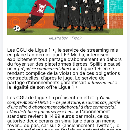
Illustration : Flock
Les CGU de Ligue 1 +,
le service de streaming mis
en place l’an dernier par LFP Media
, interdisent
explicitement tout partage d’abonnement en dehors
du foyer sur des plateformes tierces. Spliiit a causé
un «
préjudice commercial direct
» à Ligue 1 + en se
rendant complice de la violation de ces obligations
contractuelles, d’après le juge. Le service de
partage d’abonnements garantissait «
faussement
»
la légalité de son offre Ligue 1 +.
Les CGU de Ligue 1 +
précisent
en effet qu’«
un
compte Abonné LIGUE 1 + ne peut faire, en aucun cas, partie
d’une offre d’abonnement collaboratif à titre commercial,
et/ou distribuée par un service tiers
. » L’abonnement
standard revient à 14,99 euros par mois, ce qui
autorise deux écrans en simultané dans un même
foyer… ou pas, car sur
X
(anciennement Twitter), le
service précisait que ce forfait ne présentait pas de