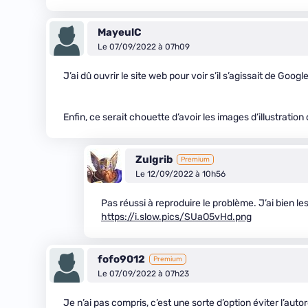
MayeulC
Le 07/09/2022 à 07h09
J’ai dû ouvrir le site web pour voir s’il s’agissait de G
Enfin, ce serait chouette d’avoir les images d’illustratio
Zulgrib
Premium
Le 12/09/2022 à 10h56
Pas réussi à reproduire le problème. J’ai bien le
https://i.slow.pics/SUaO5vHd.png
fofo9012
Premium
Le 07/09/2022 à 07h23
Je n’ai pas compris, c’est une sorte d’option éviter l’auto