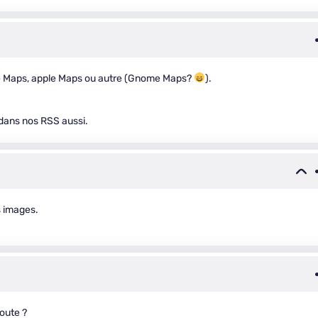
oogle Maps, apple Maps ou autre (Gnome Maps?
).
n dans nos RSS aussi.
s images.
route ?