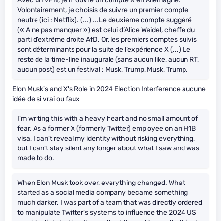
Avec un VPN, je m’ouvre un compte X en Allemagne.
Volontairement, je choisis de suivre un premier compte
neutre (ici : Netflix). (...) ...Le deuxieme compte suggéré
(« A ne pas manquer ») est celui d’Alice Weidel, cheffe du
parti d’extrême droite AfD. Or, les premiers comptes suivis
sont déterminants pour la suite de l’expérience X (...) Le
reste de la time-line inaugurale (sans aucun like, aucun RT,
aucun post) est un festival : Musk, Trump, Musk, Trump.
Elon Musk's and X's Role in 2024 Election Interference
aucune
idée de si vrai ou faux
I'm writing this with a heavy heart and no small amount of
fear. As a former X (formerly Twitter) employee on an H1B
visa, I can't reveal my identity without risking everything,
but I can't stay silent any longer about what I saw and was
made to do.
When Elon Musk took over, everything changed. What
started as a social media company became something
much darker. I was part of a team that was directly ordered
to manipulate Twitter's systems to influence the 2024 US