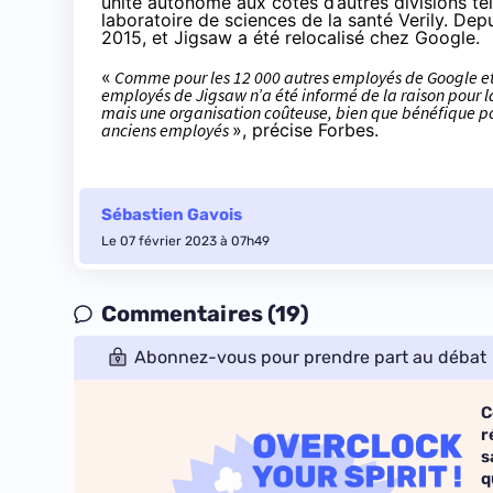
unité autonome
aux côtés d’autres divisions t
laboratoire de sciences de la santé Verily. Depui
2015, et Jigsaw a été relocalisé chez Google.
«
Comme pour les 12 000 autres employés de Google et 
employés de Jigsaw n’a été informé de la raison pour laq
mais une organisation coûteuse, bien que bénéfique pou
anciens employés
», précise Forbes.
Sébastien Gavois
Le 07 février 2023 à 07h49
Commentaires (19)
Abonnez-vous pour prendre part au débat
C
r
s
q