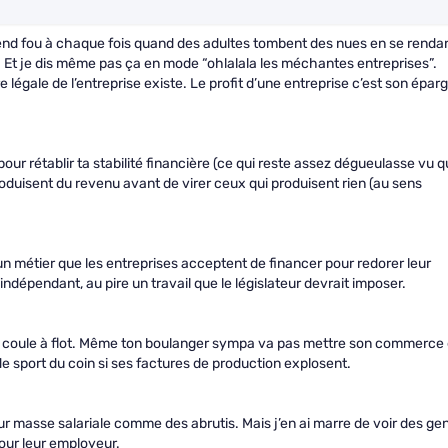
 rend fou à chaque fois quand des adultes tombent des nues en se renda
t. Et je dis même pas ça en mode “ohlalala les méchantes entreprises”.
e légale de l’entreprise existe. Le profit d’une entreprise c’est son épar
 pour rétablir ta stabilité financière (ce qui reste assez dégueulasse vu 
roduisent du revenu avant de virer ceux qui produisent rien (au sens
 métier que les entreprises acceptent de financer pour redorer leur
 indépendant, au pire un travail que le législateur devrait imposer.
ent coule à flot. Même ton boulanger sympa va pas mettre son commerce
de sport du coin si ses factures de production explosent.
 leur masse salariale comme des abrutis. Mais j’en ai marre de voir des ge
pour leur employeur.