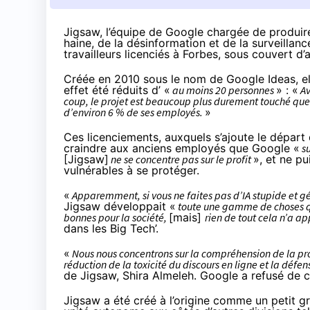
Jigsaw, l’équipe de Google chargée de produire
haine, de la désinformation et de la surveillance
travailleurs licenciés à Forbes, sous couvert d
Créée en 2010 sous le nom de Google Ideas, el
effet été réduits d’ «
au moins 20 personnes
» : «
Av
coup, le projet est beaucoup plus durement touché que l
d’environ 6 % de ses employés.
»
Ces licenciements, auxquels s’ajoute le départ 
craindre aux anciens employés que Google «
su
[Jigsaw]
ne se concentre pas sur le profit
», et ne p
vulnérables à se protéger.
«
Apparemment, si vous ne faites pas d’IA stupide et gé
Jigsaw développait «
toute une gamme de choses qu
bonnes pour la société,
[mais]
rien de tout cela n’a
dans les Big Tech’.
«
Nous nous concentrons sur la compréhension de la pro
réduction de la toxicité du discours en ligne et la défe
de Jigsaw, Shira Almeleh. Google a refusé de
Jigsaw a été créé à l’origine comme un petit g