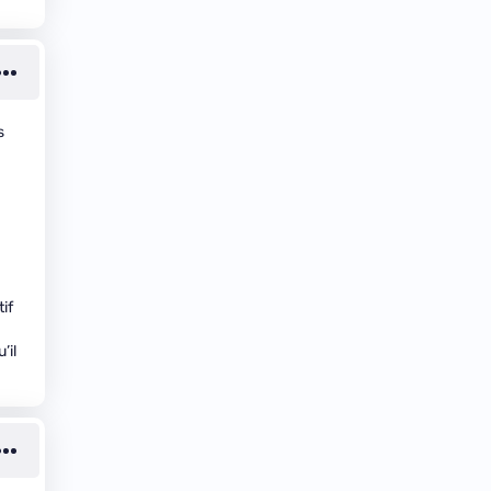
s
if
’il