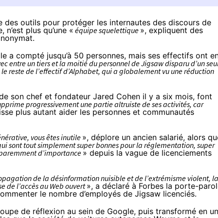
 des outils pour protéger les internautes des discours de
, n’est plus qu’une «
équipe squelettique
»,
expliquent
des
’anonymat.
le a compté jusqu’à 50 personnes, mais ses effectifs ont e
ec entre un tiers et la moitié du personnel de Jigsaw disparu d’un seu
e reste de l’effectif d’Alphabet, qui a globalement vu une réduction
de son chef et fondateur Jared Cohen il y a six mois, font
pprime progressivement une partie altruiste de ses activités, car
uisse plus autant aider les personnes et communautés
nérative, vous êtes inutile
», déplore un ancien salarié, alors qu
i sont tout simplement super bonnes pour la réglementation, super
 apparemment d’importance
» depuis la vague de licenciements
pagation de la désinformation nuisible et de l’extrémisme violent, l
nse de l’accès au Web ouvert
», a déclaré à Forbes la porte-paro
 commenter le nombre d’employés de Jigsaw licenciés.
roupe de réflexion au sein de Google, puis transformé en u