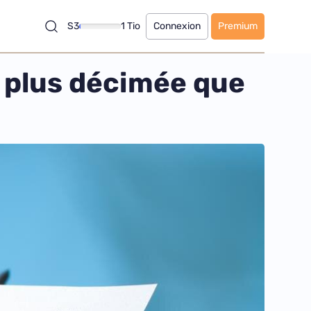
S3
1 Tio
Connexion
Premium
é plus décimée que