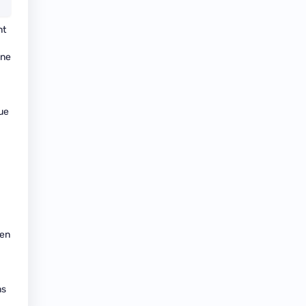
nt
gne
que
 en
ns