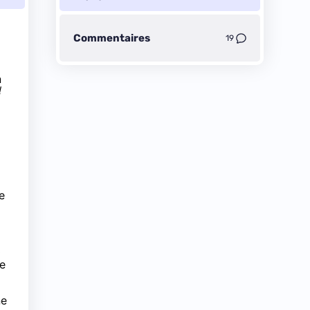
Commentaires
19
n
l
e
a
le
ne