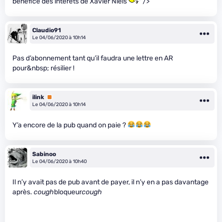
bénéfice des intérêts de Xavier Niels
" />
Claudio91
Le 04/06/2020 à 10h14
Pas d’abonnement tant qu’il faudra une lettre en AR
pour&nbsp; résilier !
ilink
Premium
Le 04/06/2020 à 10h14
Y’a encore de la pub quand on paie ?
Sabinoo
Le 04/06/2020 à 10h40
Il n’y avait pas de pub avant de payer, il n’y en a pas davantage
après.
cough
bloqueur
cough