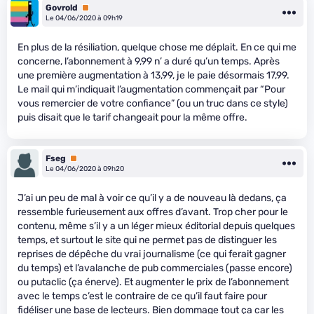
Govrold
Premium
Le 04/06/2020 à 09h19
En plus de la résiliation, quelque chose me déplait. En ce qui me
concerne, l’abonnement à 9,99 n’ a duré qu’un temps. Après
une première augmentation à 13,99, je le paie désormais 17,99.
Le mail qui m’indiquait l’augmentation commençait par “Pour
vous remercier de votre confiance” (ou un truc dans ce style)
puis disait que le tarif changeait pour la même offre.
Fseg
Premium
Le 04/06/2020 à 09h20
J’ai un peu de mal à voir ce qu’il y a de nouveau là dedans, ça
ressemble furieusement aux offres d’avant. Trop cher pour le
contenu, même s’il y a un léger mieux éditorial depuis quelques
temps, et surtout le site qui ne permet pas de distinguer les
reprises de dépêche du vrai journalisme (ce qui ferait gagner
du temps) et l’avalanche de pub commerciales (passe encore)
ou putaclic (ça énerve). Et augmenter le prix de l’abonnement
avec le temps c’est le contraire de ce qu’il faut faire pour
fidéliser une base de lecteurs. Bien dommage tout ça car les