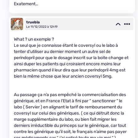
Exatement…
truebla
Le 11/12/2022 à 12h19
What ? un exemple ?
Le seul que je connaisse étant le coversyl ou le labo à
tenter d’utiliser au dernier moment un autre sel de
perindopril pour que le dosage inscrit sur la boite change et
ainsi duper les patients qui croiraient encore moins leur
pharmacien quand il leur dira que leur perindopril 4mg est
bien la même chose que leur ancien coversyl 5mg.
Au passage ça n’a pas empêché la commercialisation des
générique, et en France l’Etat à fini par “ sanctionner ” le
labo ( Servier ) en alignant le tarif de remboursement du
coversyl sur celui des génériques. ( ce qui détruit donc la
marge supplémentaire du labo, ou bien fait migrer les
derniers irréductible du princeps sur le générique, car tout
contre les générique qu’il soit, le français n’aime pas payer
ses médicaments car “ j’ai cotisé toute ma vie moi ” )