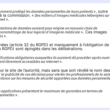
amment protégé les données personnelles de leurs patients
», outre
 à la commission. «
Des milliers d’images médicales hébergées sur
rnet
».
iolations de données avaient pour origine un mauvais choix de
s paramétrage de leur logiciel d’imagerie médicale
». Ces images
ées
».
nées (article 32 du RGPD) et manquement à l’obligation de
 du RGPD) sont épinglés dans
les délibérations
.
ifications obligatoires auxquelles ils auraient dû procéder après avoir
ent librement accessibles sur Internet
».
r le site de l’autorité, mais sans que soit révélé le nom des
la publicité de ces décisions pour alerter les professionnels de la san
vigilance sur les mesures de sécurité apportées aux données personnell
ions applicatives présentant le maximum de garanties en termes de
rsonnelles
».