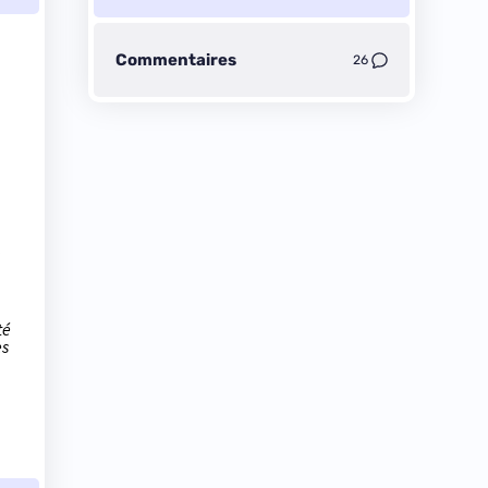
Commentaires
26
té
es