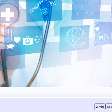
2 min
Dro