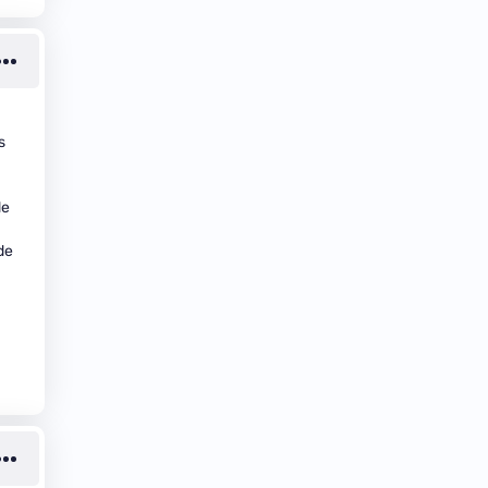
s
de
de