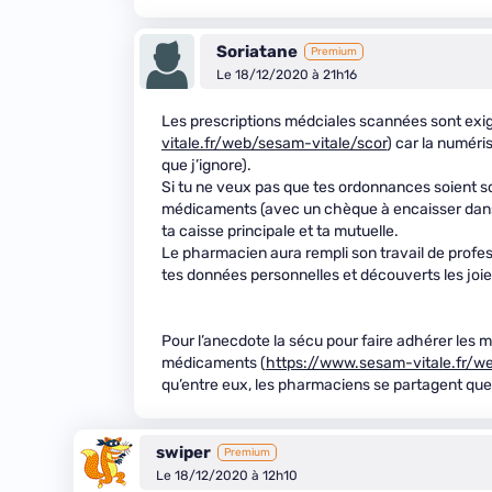
Soriatane
Premium
Le 18/12/2020 à 21h16
Les prescriptions médciales scannées sont exi
vitale.fr/web/sesam-vitale/scor
) car la numéri
que j’ignore).
Si tu ne veux pas que tes ordonnances soient sc
médicaments (avec un chèque à encaisser dans 
ta caisse principale et ta mutuelle.
Le pharmacien aura rempli son travail de profes
tes données personnelles et découverts les joi
Pour l’anecdote la sécu pour faire adhérer les 
médicaments (
https://www.sesam-vitale.fr/w
qu’entre eux, les pharmaciens se partagent qu
swiper
Premium
Le 18/12/2020 à 12h10