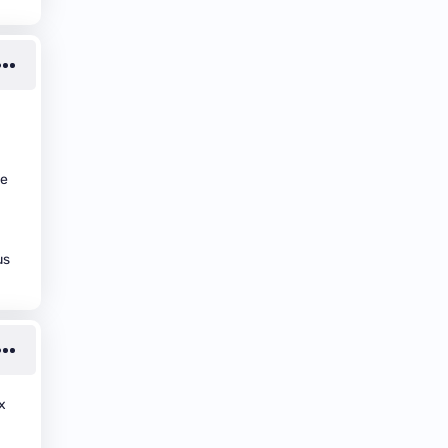
ue
us
x