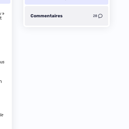
w
»
Commentaires
28
t
ous
n
le