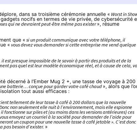
 déplore, dans sa troisième cérémonie annuelle «
Worst in Sho
gadgets nocifs en termes de vie privée, de cybersécurité e
ses qui ne devraient peut-être même pas exister
»,
résume
mment que «
si un produit communique avec votre téléphone, il
que «
vous devez vous demander si cette entreprise me vend quelque
est presque impossible de le savoir à partir des produits et de la
lement pas quel est leur modèle économique réel, et à cause de cela, v
 été décerné à l’Ember Mug 2 +, une tasse de voyage à 200
une batterie… conçue pour garder votre café chaud
», alors que l’o
olation tout aussi efficaces :
cient tellement de leur tasse à café à 200 dollars que la nouvelle
. Donc non seulement elle nuit à l’environnement, mais elle espionne
: il fonctionne sur piles et (au moins dans les versions antérieures) ces
i vous envoyez un courriel à la société pour demander de l’aide pour
nneront un coupon pour une nouvelle tasse à café jetable ». C’est donc 
’a pas besoin d’exister.
»