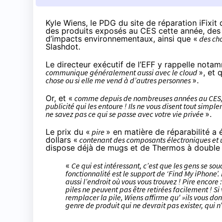
Kyle Wiens, le PDG du site de réparation iFixit
des produits exposés au CES cette année, des 
d’impacts environnementaux, ainsi que «
des cho
Slashdot.
Le directeur exécutif de l’EFF y rappelle nota
communique généralement aussi avec le cloud
», et 
chose ou si elle me vend à d’autres personnes
».
Or, et «
comme depuis de nombreuses années au CES, il 
publicité qui les entoure ! Ils ne vous disent tout simp
ne savez pas ce qui se passe avec votre vie privée
».
Le prix du «
pire
» en matière de réparabilité a
dollars «
contenant des composants électroniques et 
dispose déjà de mugs et de Thermos à double is
«
Ce qui est intéressant, c’est que les gens se sou
fonctionnalité est le support de ‘Find My iPhone’
aussi l’endroit où vous vous trouvez ! Pire encore 
piles ne peuvent pas être retirées facilement ! S
remplacer la pile, Wiens affirme qu' »ils vous do
genre de produit qui ne devrait pas exister, qui n