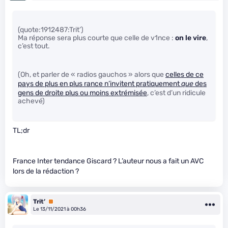
(quote:1912487:Trit’)
Ma réponse sera plus courte que celle de v1nce :
on le vire
,
c’est tout.
(Oh, et parler de « radios gauchos » alors que
celles de ce
pays de plus en plus rance n’invitent pratiquement
que
des
gens de droite plus ou moins extrémisée
, c’est d’un ridicule
achevé)
TL;dr
France Inter tendance Giscard ? L’auteur nous a fait un AVC
lors de la rédaction ?
Trit’
Premium
Le 13/11/2021 à 00h36