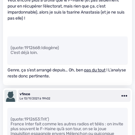
veut encore plus à droite que le F-Haine (et pas seulement
pour en récupérer l’électorat, mais rien que ça, c’est
impardonnable), alors je suis la tsarine Anastasia (et je ne suis
pas elle) !
(quote:1912668:Idiogène)
C’est déjà loin.
Genre, ça s’est arrangé depuis… Oh, ben
pas du tout
! L’analyse
reste donc pertinente.
v1nce
Le 13/11/2021 à 19h02
(quote:1912653:Trit’)
France Inter fait comme les autres radios et télés : on invite
plus souvent le F-Haine qu’à son tour, on se la joue
Inquisition espagnole envers Mélenchon ou quiconque