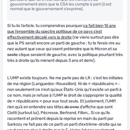
gouvernement alors que le CSA les compte à part (il est
normal que le gouvernement s’exprime).
Si tu lis l’article, tu comprendras pourquoi
ça fait bien 15 ans
que l’ensemble du spectre politique de ce pays s’est
effectivement décalé vers la droite
(ne viens surtout pas dire
que le PS serait encore un parti de gauche : tu te ferais rire au
nez autant que ceux qui osent prétendre que le Micron et sa
secte
clique seraient de gauche, avec la politique pourtant très
très à droite qu’ils mènent depuis 3 ans et demi).
L’UMP existe toujours. Ne me parle pas de LR : c’est les initiales
de ma région (Languedoc-Roussillon). Ni de « républicains » :
non seulement ce n’est qu’aux États-Unis qu’il existe un parti à
ce nom, mais je refuse à l’UMP le droit de s’approprier la qualité
de « républicains » pour eux tout seuls. Et justement, l’UMP,
rien qu’à en entendre ses têtes
de c×ns
d’affiche que sont
Ciotti (surtout lui), Pécresse, Bertrand, Fillon… Si ce qu’ils
racontent et prônent depuis la reprise en main du parti par
Sarkozy ne fait pas de ce parti un parti d’extrême-droite qui se