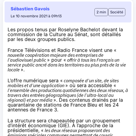
Sébastien Gavois
2 min
Société
Le 10 novembre 2021 à 09h13
Les propos tenus par Roselyne Bachelot devant la
commission de la Culture
au Sénat
, sont détaillés
par
les deux groupes publics
.
France Télévisions et Radio France visent une «
nouvelle coopération majeure des entreprises de
l’audiovisuel public
» pour «
offrir à tous les Français un
service public ancré dans les territoires au plus près de la vie
locale
».
L’offre numérique sera «
composée d’un site, de sites
mobiles et d’une application
» où sera accessible «
l’ensemble des productions quotidiennes des deux réseaux, à
travers des entrées géographiques (de l’ultra-local au
régional) et par média
». Des contenus drainés par la
quarantaine de stations de France Bleu et les 24
antennes de France 3.
La structure sera chapeautée par un groupement
d’intérêt économique (GIE). À l’approche de la
présidentielle, «
les deux réseaux proposeront des
émissions spéciales communes permettant de couvrir