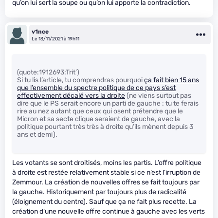
qu’on lui sert la soupe ou qu’on lui apporte la contradiction.
v1nce
Le 13/11/2021 à 19h11
(quote:1912693:Trit’)
Si tu lis l’article, tu comprendras pourquoi
ça fait bien 15 ans
que l’ensemble du spectre politique de ce pays s’est
effectivement décalé vers la droite
(ne viens surtout pas
dire que le PS serait encore un parti de gauche : tu te ferais
rire au nez autant que ceux qui osent prétendre que le
Micron et sa secte clique seraient de gauche, avec la
politique pourtant très très à droite qu’ils mènent depuis 3
ans et demi).
Les votants se sont droitisés, moins les partis. L’offre politique
à droite est restée relativement stable si ce n’est l’irruption de
Zemmour. La création de nouvelles offres se fait toujours par
la gauche. Historiquement par toujours plus de radicalité
(éloignement du centre). Sauf que ça ne fait plus recette. La
création d’une nouvelle offre continue à gauche avec les verts