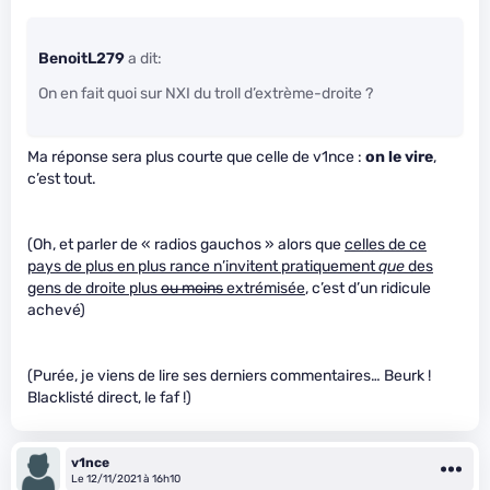
BenoitL279
a dit:
On en fait quoi sur NXI du troll d’extrème-droite ?
Ma réponse sera plus courte que celle de v1nce :
on le vire
,
c’est tout.
(Oh, et parler de « radios gauchos » alors que
celles de ce
pays de plus en plus rance n’invitent pratiquement
que
des
gens de droite plus
ou moins
extrémisée
, c’est d’un ridicule
achevé)
(Purée, je viens de lire ses derniers commentaires… Beurk !
Blacklisté direct, le faf !)
v1nce
Le 12/11/2021 à 16h10