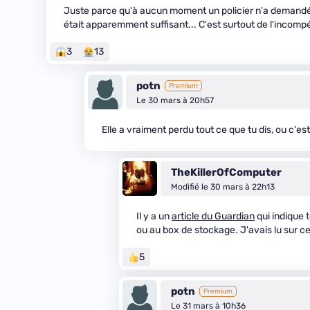
Juste parce qu'à aucun moment un policier n'a demandé à
était apparemment suffisant... C'est surtout de l'incom
3
13
potn
Premium
Le 30 mars à 20h57
Elle a vraiment perdu tout ce que tu dis, ou c'es
TheKillerOfComputer
Modifié le 30 mars à 22h13
Il y a un
article du Guardian
qui indique t
ou au box de stockage. J'avais lu sur cett
5
potn
Premium
Le 31 mars à 10h36