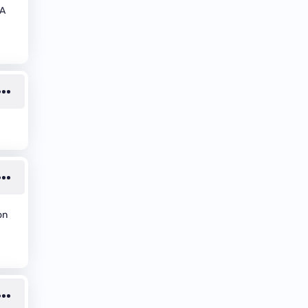
IA
on