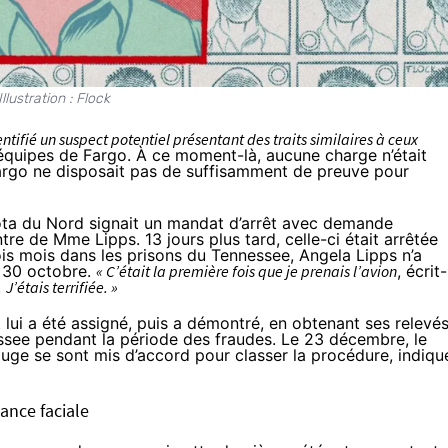
Illustration : Flock
ntifié un suspect potentiel présentant des traits similaires à ceux
équipes de Fargo. À ce moment-là, aucune charge n’était
argo ne disposait pas de suffisamment de preuve pour
kota du Nord signait un mandat d’arrêt avec demande
ntre de Mme Lipps. 13 jours plus tard, celle-ci était arrêtée
ois mois dans les prisons du Tennessee, Angela Lipps n’a
 30 octobre.
« C’était la première fois que je prenais l’avion
, écrit-
.
J’étais terrifiée. »
 lui a été assigné, puis a démontré, en obtenant ses relevé
nessee pendant la période des fraudes. Le 23 décembre, le
e juge se sont mis d’accord pour classer la procédure, indiqu
ance faciale