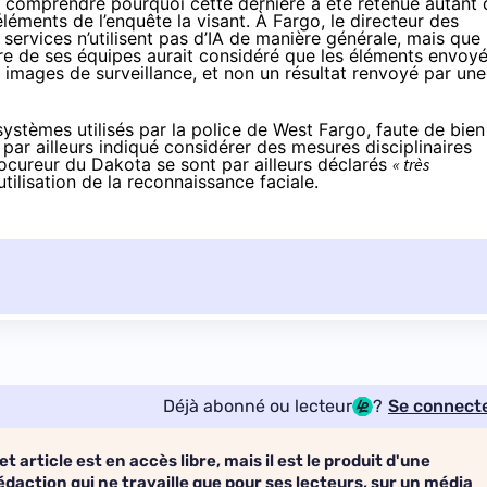
 comprendre pourquoi cette dernière a été retenue autant 
léments de l’enquête la visant. À Fargo, le directeur des
 services n’utilisent pas d’IA de manière générale, mais que
e de ses équipes aurait considéré que les éléments envoy
images de surveillance, et non un résultat renvoyé par une
 systèmes utilisés par la police de West Fargo, faute de bien
par ailleurs indiqué considérer des mesures disciplinaires
rocureur du Dakota se sont par ailleurs déclarés
« très
tilisation de la reconnaissance faciale.
Déjà abonné ou lecteur
?
Se connect
et article est en accès libre, mais il est le produit d'une
édaction qui ne travaille que pour ses lecteurs, sur un média