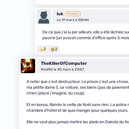
luk
Premium
Le 31 mars à 08h44
De ce que j'ai lu par ailleurs, elle a été lâchée su
pauvre (un avocat commis d'office après 5 mois 
2
2
TheKillerOfComputer
Modifié le 30 mars à 21h57
A noter que c'est destructeur. La prison c'est une chose,
ma petite dame !), sa voiture, ses biens (pas de paiemen
chien (placé j'imagine, du coup).
Et en bonus, libérée la veille de Noël sans rien. La polic
chambre d'hôtel et de quoi manger pour quelques jours, et 
Elle ne veut plus jamais mettre les pieds en Dakota du Nor