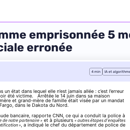
emme emprisonnée 5 moi
iale erronée
4 min
IA et algorithm
 état dans lequel elle n’est jamais allée : c’est l’erreur
voir été victime. Arrêtée le 14 juin dans sa maison
e mère et grand-mère de famille était visée par un mandat
de Fargo, dans le Dakota du Nord.
fraude bancaire,
rapporte CNN
, ce qui a conduit la police à
e de notre partenaire »
et à plusieurs
« autres étapes d’enquêtes
tification »
, a indiqué le chef du département de police de