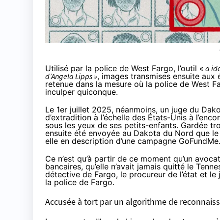
Utilisé par la police de West Fargo, l’outil «
a ide
d’Angela Lipps »
, images transmises ensuite aux 
retenue dans la mesure où la police de West F
inculper quiconque.
Le 1er juillet 2025, néanmoins, un juge du Da
d’extradition à l’échelle des États-Unis à l’enco
sous les yeux de ses petits-enfants. Gardée tr
ensuite été envoyée au Dakota du Nord que le
elle en description d’
une campagne GoFundMe
Ce n’est qu’à partir de ce moment qu’un avocat
bancaires, qu’elle n’avait jamais quitté le Ten
détective de Fargo, le procureur de l’état et l
la police de Fargo.
Accusée à tort par un algorithme de reconnaiss