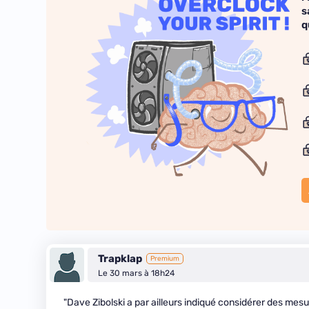
s
q
Trapklap
Premium
Le 30 mars à 18h24
"Dave Zibolski a par ailleurs indiqué considérer des mesur