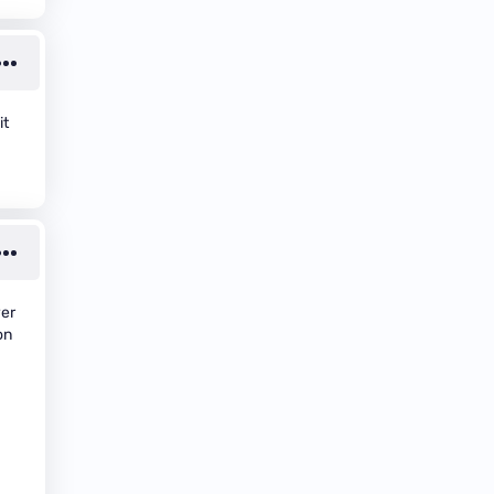
it
yer
on