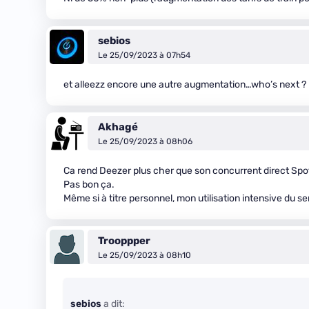
sebios
Le 25/09/2023 à 07h54
et alleezz encore une autre augmentation…who’s next ?
Akhagé
Le 25/09/2023 à 08h06
Ca rend Deezer plus cher que son concurrent direct Spot
Pas bon ça.
Même si à titre personnel, mon utilisation intensive du 
Trooppper
Le 25/09/2023 à 08h10
sebios
a dit: