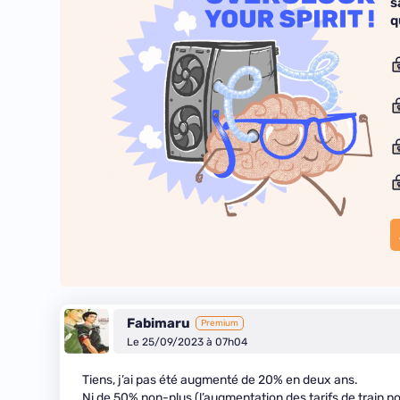
s
q
Fabimaru
Premium
Le 25/09/2023 à 07h04
Tiens, j’ai pas été augmenté de 20% en deux ans.
Ni de 50% non-plus (l’augmentation des tarifs de train p