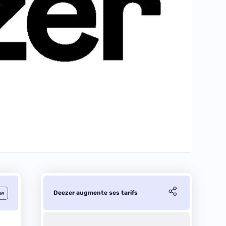
Deezer augmente ses tarifs
ue