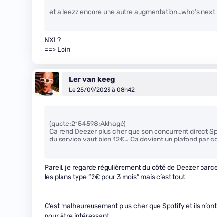
et alleezz encore une autre augmentation…who’s next 
NXI ?
==> Loin
Ler van keeg
Le 25/09/2023 à 08h42
(quote:2154598:Akhagé)
Ca rend Deezer plus cher que son concurrent direct Spot
du service vaut bien 12€… Ca devient un plafond par c
Pareil, je regarde régulièrement du côté de Deezer parc
les plans type “2€ pour 3 mois” mais c’est tout.
C’est malheureusement plus cher que Spotify et ils n’ont p
pour être intéressant.