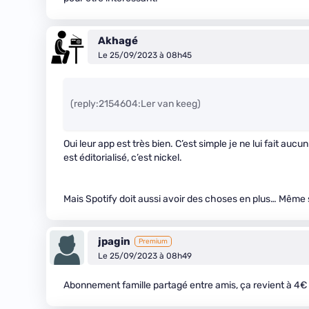
Akhagé
Le 25/09/2023 à 08h45
(reply:2154604:Ler van keeg)
Oui leur app est très bien. C’est simple je ne lui fait aucu
est éditorialisé, c’est nickel.
Mais Spotify doit aussi avoir des choses en plus… Même s’
jpagin
Premium
Le 25/09/2023 à 08h49
Abonnement famille partagé entre amis, ça revient à 4€