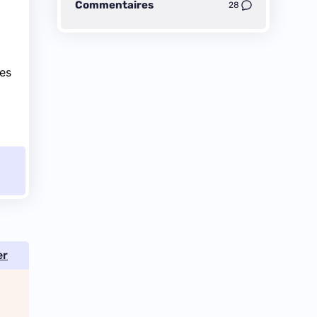
Commentaires
28
ses
er