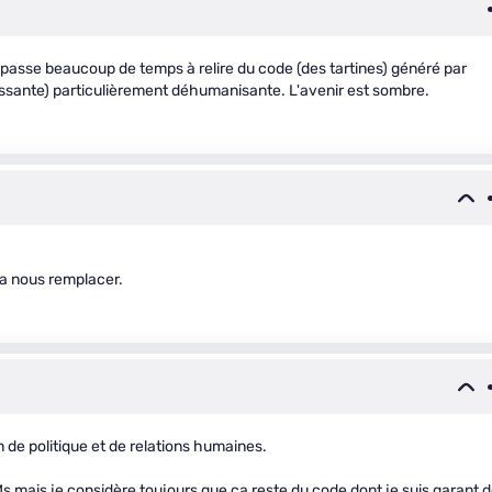
 passe beaucoup de temps à relire du code (des tartines) généré par
roissante) particulièrement déhumanisante. L'avenir est sombre.
i va nous remplacer.
 de politique et de relations humaines.
mais je considère toujours que ça reste du code dont je suis garant 