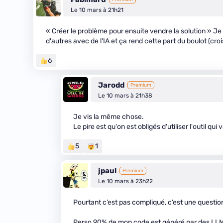
Le 10 mars à 21h21
« Créer le problème pour ensuite vendre la solution » Je
d'autres avec de l'IA et ça rend cette part du boulot (c
6
Jarodd
Premium
Le 10 mars à 21h38
Je vis la même chose.
Le pire est qu'on est obligés d'utiliser l'outil qu
5
1
jpaul
Premium
Le 10 mars à 23h22
Pourtant c’est pas compliqué, c’est une question
Perso 90% de mon code est généré par des LLMs 