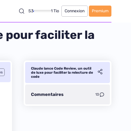
S3
1 Tio
Connexion
Premium
pour faciliter la
Claude lance Code Review, un outil
es
de luxe pour faciliter la relecture de
code
Commentaires
13