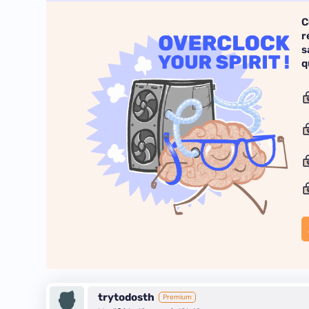
C
r
s
q
trytodosth
Premium