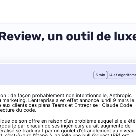
eview, un outil de luxe 
3 min
IA et algorithm
ion : de façon probablement non intentionnelle, Anthropic
u marketing. L’entreprise a en effet
annoncé
lundi 9 mars le
ité aux clients des plans Teams et Entreprise : Claude Code
lecture du code.
ique de son offre en raison d’un problème auquel elle a été
produite par chacun de ses ingénieurs aurait augmenté de
ralisé se traduirait par un goulet d’étranglement au niveau
, c’est-à-dire l’étape à laquelle une pull request (PR) est