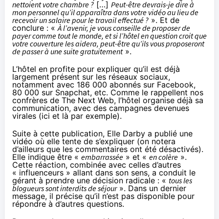
nettoient votre chambre ?
[…]
Peut-être devrais-je dire à
mon personnel qu’il apparaîtra dans votre vidéo au lieu de
recevoir un salaire pour le travail effectué ?
». Et de
conclure : «
À l’avenir, je vous conseille de proposer de
payer comme tout le monde, et si l’hôtel en question croit que
votre couverture les aidera, peut-être qu’ils vous proposeront
de passer à une suite gratuitement
».
L’hôtel en profite pour expliquer qu’il est déjà
largement présent sur les réseaux sociaux,
notamment avec 186 000 abonnés sur Facebook,
80 000 sur Snapchat, etc. Comme le rappellent
nos
confrères de The Next Web
, l’hôtel organise déjà sa
communication, avec des campagnes devenues
virales (
ici
et
là
par exemple).
Suite à cette publication, Elle Darby a publié
une
vidéo
où elle tente de s’expliquer (on notera
d’ailleurs que les commentaires ont été désactivés).
Elle indique être «
embarrassée
» et «
en colère
».
Cette réaction, combinée avec celles d’autres
« influenceurs » allant dans son sens, a conduit le
gérant à prendre
une décision radicale
: «
tous les
blogueurs sont interdits de séjour
». Dans
un dernier
message
, il précise qu’il n’est pas disponible pour
répondre à d’autres questions.