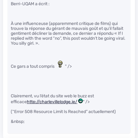
Berri-UQAM a écrit :
À une influenceuse (apparemment critique de films) qui
trouve la réponse du gérant de mauvais goût et qu’il fallait
gentiment décliner la demande, ce dernier a répondu « If I
replied with the word “no”, this post wouldn’t be going viral.
You silly girl. ».
Ce gars a tout compris
" />
Clairement, vu l’état du site web le buzz est
efficace
http://charlevillelodge.ie/
" />
(“Error 508 Resource Limit Is Reached” actuellement)
&nbsp;