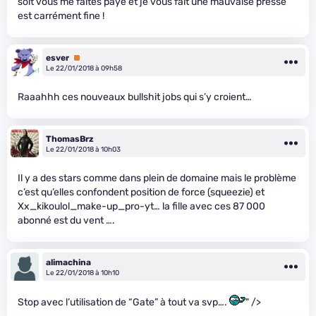
soit vous me faites payé et je vous fait une mauvaise presse”
est carrément fine !
esver
Premium
Le 22/01/2018 à 09h58
Raaahhh ces nouveaux bullshit jobs qui s’y croient…
ThomasBrz
Le 22/01/2018 à 10h03
Il y a des stars comme dans plein de domaine mais le problème
c’est qu’elles confondent position de force (squeezie) et
Xx_kikoulol_make-up_pro-yt… la fille avec ces 87 000
abonné est du vent ….
alimachina
Le 22/01/2018 à 10h10
Stop avec l’utilisation de “Gate” à tout va svp….
" />