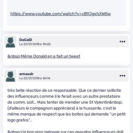
https://www.youtube.com/watch?v=vB9JgxhXW5w
DaCaiD
Le 22/01/2018 à 15h25
&nbsp;Même Donald en a fait un tweet
arnaudr
Le 22/01/2018 à 16h14
très belle réaction de ce responsable. Que ce dernier sollicite
des influenceurs comme il le ferait avec un autre prestataire
de comm, soit… Mais tenter de mendier une St Valentin&nbsp;
(d’ailleurs le compagnon appréciera) à la hussarde, c’est le
même manque de respect que les boites qui demande “un petit
logo gratos”..
&nbsp;Un bon gros ménage sur ces pseudos influenceurs doit