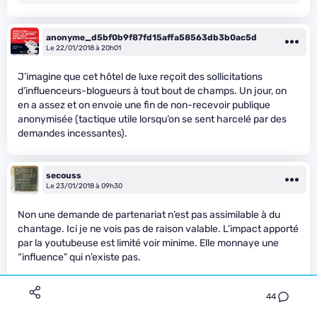
anonyme_d5bf0b9f87fd15affa58563db3b0ac5d
Le 22/01/2018 à 20h01
J’imagine que cet hôtel de luxe reçoit des sollicitations
d’influenceurs-blogueurs à tout bout de champs. Un jour, on
en a assez et on envoie une fin de non-recevoir publique
anonymisée (tactique utile lorsqu’on se sent harcelé par des
demandes incessantes).
secouss
Le 23/01/2018 à 09h30
Non une demande de partenariat n’est pas assimilable à du
chantage. Ici je ne vois pas de raison valable. L’impact apporté
par la youtubeuse est limité voir minime. Elle monnaye une
“influence” qui n’existe pas.
44
De plus le délit de marchandage existe pour justement éviter