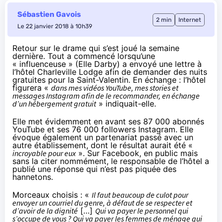
Sébastien Gavois
2 min
Internet
Le 22 janvier 2018 à 10h39
Retour sur le drame qui s’est joué la semaine
dernière. Tout a commencé lorsqu’une
« influenceuse » (Elle Darby) a envoyé une lettre à
l’hôtel Charleville Lodge afin de demander des nuits
gratuites pour la Saint-Valentin. En échange : l’hôtel
figurera «
dans mes vidéos YouTube, mes stories et
messages Instagram afin de le recommander, en échange
d’un hébergement gratuit
» indiquait-elle.
Elle met évidemment en avant ses 87 000 abonnés
YouTube et ses 76 000 followers Instagram. Elle
évoque également un partenariat passé avec un
autre établissement, dont le résultat aurait été «
incroyable pour eux
».
Sur Facebook
, en public mais
sans la citer nommément, le responsable de l’hôtel a
publié une réponse qui n’est pas piquée des
hannetons.
Morceaux choisis : «
Il faut beaucoup de culot pour
envoyer un courriel du genre, à défaut de se respecter et
d’avoir de la dignité
[…]
Qui va payer le personnel qui
s’occupe de vous ? Qui va payer les femmes de ménage qui