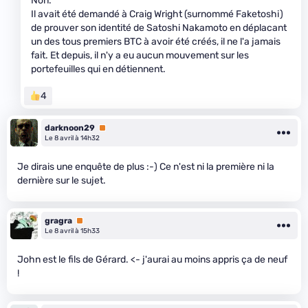
Non.
Il avait été demandé à Craig Wright (surnommé Faketoshi)
de prouver son identité de Satoshi Nakamoto en déplacant
un des tous premiers BTC à avoir été créés, il ne l'a jamais
fait. Et depuis, il n'y a eu aucun mouvement sur les
portefeuilles qui en détiennent.
4
darknoon29
Premium
Le 8 avril à 14h32
Je dirais une enquête de plus :-) Ce n'est ni la première ni la
dernière sur le sujet.
gragra
Premium
Le 8 avril à 15h33
John est le fils de Gérard. <- j'aurai au moins appris ça de neuf
!