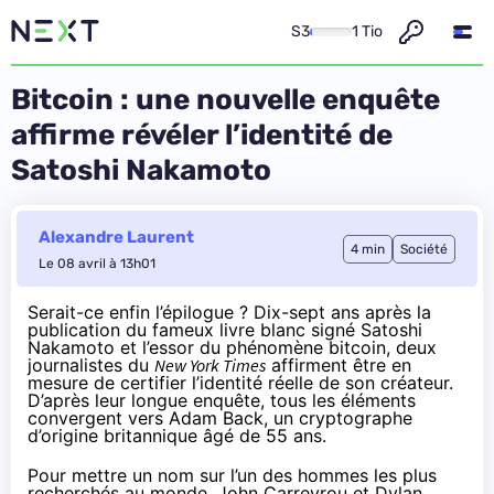
S3
1 Tio
Bitcoin : une nouvelle enquête
affirme révéler l’identité de
Satoshi Nakamoto
Alexandre Laurent
4 min
Société
Le 08 avril à 13h01
Serait-ce enfin l’épilogue ? Dix-sept ans après la
publication du fameux livre blanc signé Satoshi
Nakamoto et l’essor du phénomène bitcoin, deux
journalistes du
New York Times
affirment être en
mesure de certifier l’identité réelle de son créateur.
D’après leur
longue enquête
, tous les éléments
convergent vers Adam Back, un cryptographe
d’origine britannique âgé de 55 ans.
Pour mettre un nom sur l’un des hommes les plus
recherchés au monde, John Carreyrou et Dylan