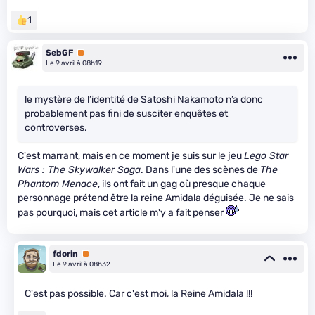
1
SebGF
Premium
Le 9 avril à 08h19
le mystère de l’identité de Satoshi Nakamoto n’a donc
probablement pas fini de susciter enquêtes et
controverses.
C'est marrant, mais en ce moment je suis sur le jeu
Lego Star
Wars : The Skywalker Saga
. Dans l'une des scènes de
The
Phantom Menace
, ils ont fait un gag où presque chaque
personnage prétend être la reine Amidala déguisée. Je ne sais
pas pourquoi, mais cet article m'y a fait penser
fdorin
Premium
Le 9 avril à 08h32
C'est pas possible. Car c'est moi, la Reine Amidala !!!