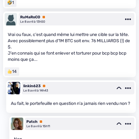
1
RuMaRoCO
Premium
Le 8 avril à 13h50
Vrai ou faux, c'est quand même lui mettre une cible sur la tête.
Avec possiblement plus d'1M BTC soit env. 76 MILLIARDS (!) de
$.
J'en connais qui se font enlever et torturer pour bcp bcp bcp
moins que ça...
14
linkin623
Premium
Le 8 avril à 14h43
Au fait, le portefeuille en question n'a jamais rien vendu non ?
Patch
Premium
Le 8 avril à 15h11