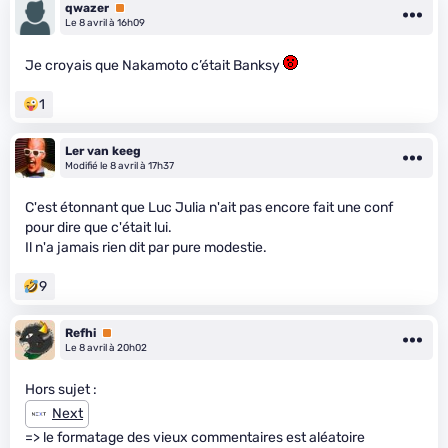
qwazer
Premium
Le 8 avril à 16h09
Je croyais que Nakamoto c’était Banksy
1
Ler van keeg
Modifié le 8 avril à 17h37
C'est étonnant que Luc Julia n'ait pas encore fait une conf
pour dire que c'était lui.
Il n'a jamais rien dit par pure modestie.
9
Refhi
Premium
Le 8 avril à 20h02
Hors sujet :
Next
=> le formatage des vieux commentaires est aléatoire