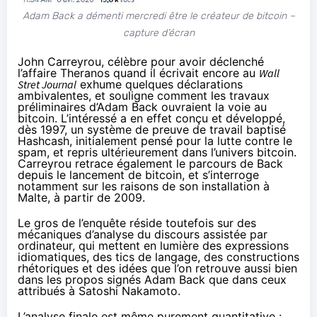
Adam Back a démenti mercredi être le créateur de bitcoin –
capture d’écran
John Carreyrou, célèbre pour avoir déclenché
l’affaire Theranos
quand il écrivait encore au
Wall
Stret Journal
exhume quelques déclarations
ambivalentes, et souligne comment les travaux
préliminaires d’Adam Back ouvraient la voie au
bitcoin. L’intéressé a en effet conçu et développé,
dès 1997, un système de preuve de travail baptisé
Hashcash
, initialement pensé pour la lutte contre le
spam, et repris ultérieurement dans l’univers bitcoin.
Carreyrou retrace également le parcours de Back
depuis le lancement de bitcoin, et s’interroge
notamment sur les raisons de son installation à
Malte, à partir de 2009.
Le gros de l’enquête réside toutefois sur des
mécaniques d’analyse du discours assistée par
ordinateur, qui mettent en lumière des expressions
idiomatiques, des tics de langage, des constructions
rhétoriques et des idées que l’on retrouve aussi bien
dans les propos signés Adam Back que dans ceux
attribués à Satoshi Nakamoto.
L’analyse finale est même purement quantitative :