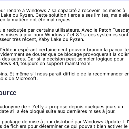
our rendre à Windows 7 sa capacité à recevoir les mises à
Lake ou Ryzen. Cette solution tierce a ses limites, mais ell
en la matière ont été mal reçues.
le redoutée par certains utilisateurs. Avec le Patch Tuesda
 des mises à jour pour Windows 7 et 8.1 si ces systèmes sont
seur très récent,
Kaby Lake
ou
Ryzen
.
 l’éditeur espérant certainement pouvoir brandir la pancarte
t évidemment se douter que ce blocage provoquerait la colè
 des autres. Car si la décision peut sembler logique pour
dows 8.1
, toujours en support mainstream.
ins. Et même s’il nous parait difficile de la recommander e
choix de Microsoft.
source
eudonyme de « Zeffy »
propose depuis quelques jours
un
e s’il a été bloqué suite aux dernières mises à jour.
e package de mise à jour distribué par Windows Update. Il l
rs de fichiers pour déterminer ce qui pouvait bien activer le