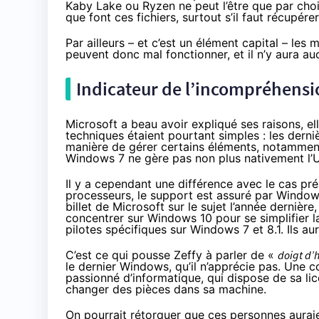
Kaby Lake
ou
Ryzen
ne peut l’être que par cho
que font ces fichiers, surtout s’il faut récupér
Par ailleurs – et c’est un élément capital – les
peuvent donc mal fonctionner, et il n’y aura a
Indicateur de l’incompréhens
Microsoft a beau avoir expliqué ses raisons, e
techniques étaient pourtant simples : les dern
manière de gérer certains éléments, notamment l
Windows 7 ne gère pas non plus nativement l’
Il y a cependant une différence avec le cas pré
processeurs, le support est assuré par Windows, 
billet de Microsoft sur le sujet l’année dernièr
concentrer sur
Windows 10
pour se simplifier 
pilotes spécifiques sur Windows 7 et 8.1. Ils a
C’est ce qui pousse Zeffy à parler de «
doigt d’
le dernier Windows, qu’il n’apprécie pas. Une c
passionné d’informatique, qui dispose de sa li
changer des pièces dans sa machine.
On pourrait rétorquer que ces personnes aurai