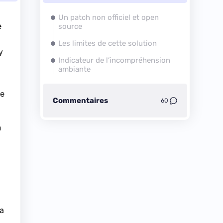
Un patch non officiel et open
e
source
Les limites de cette solution
y
Indicateur de l’incompréhension
ambiante
re
Commentaires
60
n
’a