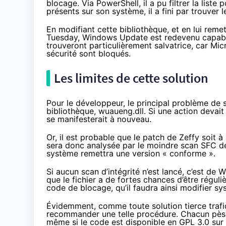
blocage. Via PowerShell, il a pu filtrer la list
présents sur son système, il a fini par trouver l
En modifiant cette bibliothèque, et en lui reme
Tuesday, Windows Update est redevenu capable
trouveront particulièrement salvatrice, car Micr
sécurité sont bloqués.
Les limites de cette solution
Pour le développeur, le principal problème de s
bibliothèque, wuaueng.dll. Si une action devait 
se manifesterait à nouveau.
Or, il est probable que le patch de Zeffy soit
sera donc analysée par le moindre scan SFC d
système remettra une version « conforme ».
Si aucun scan d’intégrité n’est lancé, c’est de
que le fichier a de fortes chances d’être régu
code de blocage, qu’il faudra ainsi modifier s
Évidemment, comme toute solution tierce trafiqu
recommander une telle procédure. Chacun pèsera
même si le code est
disponible en GPL 3.0 sur