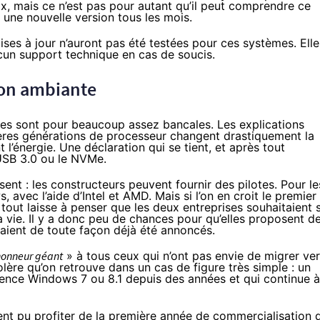
ix, mais ce n’est pas pour autant qu’il peut comprendre ce
er une nouvelle version tous les mois.
 mises à jour n’auront pas été testées pour ces systèmes. Elle
ucun support technique en cas de soucis.
ion ambiante
lles sont pour beaucoup assez bancales. Les explications
ières générations de processeur changent drastiquement la
’énergie. Une déclaration qui se tient, et après tout
USB 3.0 ou le NVMe.
sent : les constructeurs peuvent fournir des pilotes. Pour le
avec l’aide d’Intel et AMD. Mais si l’on en croit le premier
e, tout laisse à penser que les deux entreprises souhaitaient 
la vie. Il y a donc peu de chances pour qu’elles proposent d
uraient de toute façon déjà été annoncés.
honneur géant
» à tous ceux qui n’ont pas envie de migrer ve
olère qu’on retrouve dans un cas de figure très simple : un
cence Windows 7 ou 8.1 depuis des années et qui continue à
ent pu profiter de la première année de commercialisation 