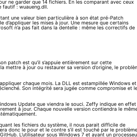
e pour ne garder que 14 fichiers. En les comparant avec ceux
e fautif : wuaueng.dll.
ttant une valeur bien particulière à son état pré-Patch
 d’appliquer les mises à jour. Une mesure que certains
osoft n’a pas fait dans la dentelle : même les correctifs de
on patch est qu’il s’appuie entièrement sur cette
la mettre à jour ou restaurer sa version d’origine, le probl
 à appliquer chaque mois. La DLL est estampillée Windows et
éclenché. Son intégrité sera jugée comme compromise et l
 Windows Update que viendra le souci. Zeffy indique en effet
lièrement à jour. Chaque nouvelle version contiendra le mêm
ystématiquement.
ant les fichiers du système, il nous parait difficile de
 donc le pour et le contre s’il est touché par le problème
 GitHub
. L’utilisateur sous Windows 7 et ayant un processeu