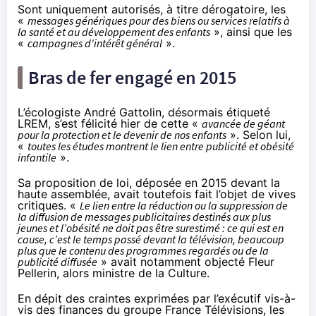
Sont uniquement autorisés, à titre dérogatoire, les
«
messages génériques pour des biens ou services relatifs à
la santé et au développement des enfants
», ainsi que les
«
campagnes d'intérêt général
».
Bras de fer engagé en 2015
L’écologiste André Gattolin, désormais étiqueté
LREM, s’est félicité hier de cette «
avancée de géant
pour la protection et le devenir de nos enfants
». Selon lui,
«
toutes les études montrent le lien entre publicité et obésité
infantile
».
Sa proposition de loi,
déposée en 2015 devant la
haute assemblée
, avait toutefois fait l’objet de vives
critiques. «
Le lien entre la réduction ou la suppression de
la diffusion de messages publicitaires destinés aux plus
jeunes et l’obésité ne doit pas être surestimé : ce qui est en
cause, c’est le temps passé devant
la télévision
, beaucoup
plus que le contenu des programmes regardés ou de la
publicité diffusée
»
avait notamment objecté Fleur
Pellerin
, alors ministre de la Culture.
En dépit des craintes exprimées par l’exécutif vis-à-
vis des finances du groupe France Télévisions, les