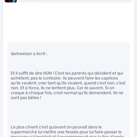
darkweizer a écrit :
Et il suffit de dire NON ! C’est les parents qui décident et qui
achètent, pas le contraire. Ils peuvent faire les caprices
qu’ils veulent, crier tant qu’ils veulent, quand c’est non, c’est
non. Et à force, ils ne tentent plus. Car ils savent. Si on
craque à chaque fois, c’est normal qu’ils demandent. Ils ne
sont pas bêtes !
Le plus chiant c’est qu’avant on pouvait dans le
supermarché lui mettre une fessée pour lui faire passer le
message si il insistait et il recommençait plus la fois d’après.