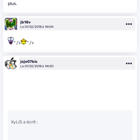
plus.
jb18v
Le 01/02/2018 à 14h04
" />
" />
jeje07bis
Le 01/02/2018 à 14h20
XyLiS a écrit :