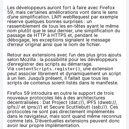
Les développeurs auront fort à faire avec Firefox
59, mais certaines améliorations vont dans le sens
d’une simplification. L’API webRequest par exemple
réserve quelques bonnes surprises : un
rassemblement de tous les en-têtes ayant le même
nom plutôt que le seul dernier, une simplification du
passage de HTTP à HTTPS et, pendant le
débogage, les exceptions signalent le message
d’erreur original ainsi que le nom de fichier.
Retour aux extensions avec l’un des plus gros ajouts
selon Mozilla : la possibilité pour les développeurs
d’enregistrer des scripts au démarrage.
Via
, une extension
contentScripts.register()
peut associer librement et dynamiquement un script
à un lien. Jusqu’à présent, il fallait que tous les
scripts de contenus soient listés dans le manifeste.
Firefox 59 introduira en outre le support de trois
nouveaux protocoles liés à des architectures
décentralisées :
Dat Project
(dat://),
IPFS
(dweb://,
ipfs:// et ipns://) et
Secure Scuttlebutt
(ssb://). Ces
protocoles ne sont pas directement implémentés
dans le navigateur, mais sont quand même reconnus
comme tels. D’éventuelles extensions peuvent donc
avoir leur propre implémentation.