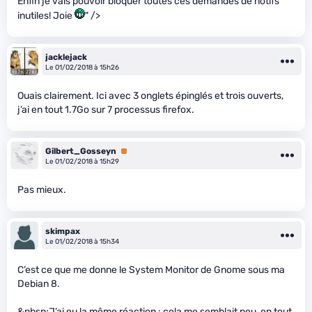
Enfin je vais pouvoir bloquer toutes ces demandes de notifs
inutiles! Joie
" />
jacklejack
Le 01/02/2018 à 15h26
Ouais clairement. Ici avec 3 onglets épinglés et trois ouverts,
j’ai en tout 1.7Go sur 7 processus firefox.
Gilbert_Gosseyn
Premium
Le 01/02/2018 à 15h29
Pas mieux.
skimpax
Le 01/02/2018 à 15h34
C’est ce que me donne le System Monitor de Gnome sous ma
Debian 8.
&nbsp;J’ai eu la même réaction : cela me semblait peu, en tout