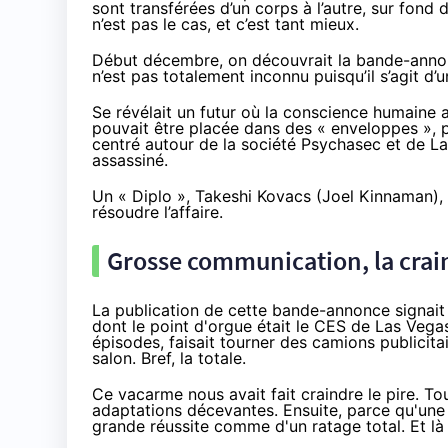
sont transférées d’un corps à l’autre, sur fond
n’est pas le cas, et c’est tant mieux.
Début décembre
, on découvrait la bande-anno
n’est pas totalement inconnu puisqu’il s’agit d
Se révélait un futur où la conscience humaine av
pouvait être placée dans des « enveloppes », p
centré autour de la société Psychasec et de La
assassiné.
Un « Diplo », Takeshi Kovacs (Joel Kinnaman), e
résoudre l’affaire.
Grosse communication, la crai
La publication de cette bande-annonce signai
dont le point d'orgue était
le CES de Las Vega
épisodes, faisait tourner des camions publicitai
salon. Bref, la totale.
Ce vacarme nous avait fait craindre le pire. T
adaptations décevantes. Ensuite, parce qu'une
grande réussite comme d'un ratage total. Et là