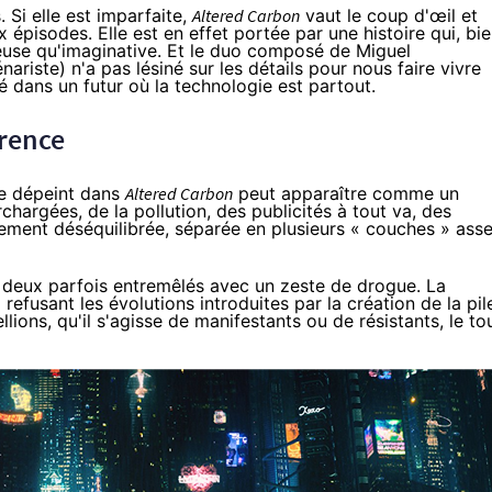
 Si elle est imparfaite,
Altered Carbon
vaut le coup d'œil et
x épisodes. Elle est en effet portée par une histoire qui, bi
ueuse qu'imaginative. Et le duo composé de
Miguel
nariste) n'a pas lésiné sur les détails pour nous faire vivre
rté dans un futur où la technologie est partout.
arence
 dépeint dans
Altered Carbon
peut apparaître comme un
chargées, de la pollution, des publicités à tout va, des
alement déséquilibrée, séparée en plusieurs « couches » ass
s deux parfois entremêlés avec un zeste de drogue. La
refusant les évolutions introduites par la création de la pil
lions, qu'il s'agisse de manifestants ou de résistants, le to