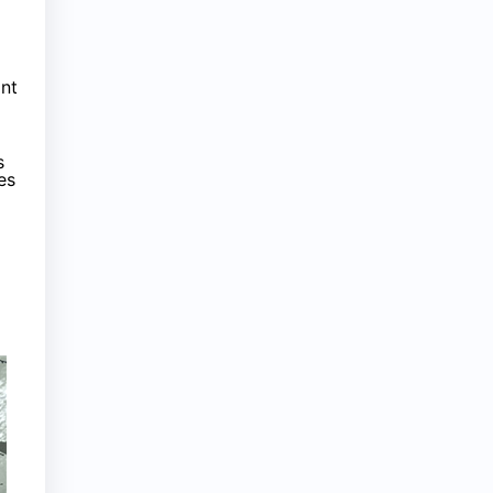
int
s
es