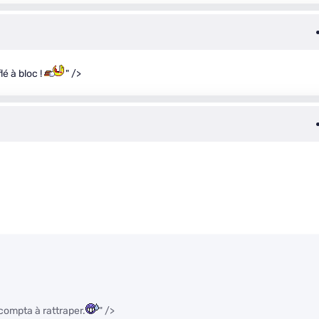
lé à bloc !
" />
 compta à rattraper.
" />