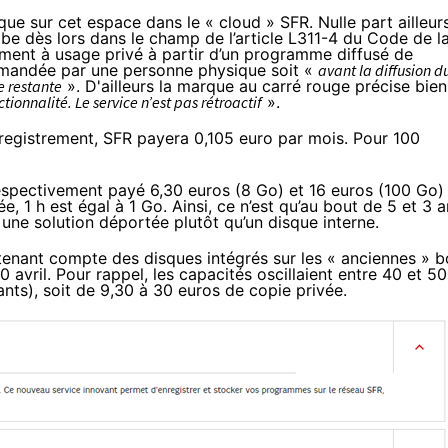
 que sur cet espace dans le « cloud »
SFR
. Nulle part ailleur
mbe dès lors dans le champ de l’article L311-4 du Code de l
trement à usage privé à partir d’un programme diffusé de
demandée par une personne physique soit «
avant la diffusion d
e restante
». D'ailleurs la marque au carré rouge précise bien
tionnalité. Le service n’est pas rétroactif
».
nregistrement,
SFR
payera 0,105 euro par mois. Pour 100
respectivement payé
6,30 euros (8 Go) et 16 euros (100 Go)
, 1 h est égal à 1 Go. Ainsi, ce n’est qu’au bout de 5 et 3 
e solution déportée plutôt qu’un disque interne.
tenant compte des disques intégrés sur les « anciennes » 
0 avril. Pour rappel, les capacités oscillaient entre 40 et 5
ants), soit de 9,30 à 30 euros de copie privée.