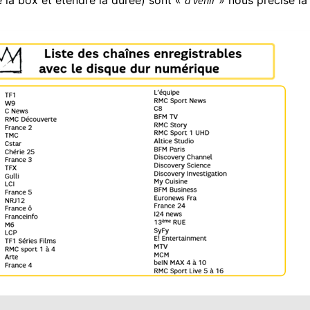
 la box et étendre la durée) sont «
à venir
» nous précise la