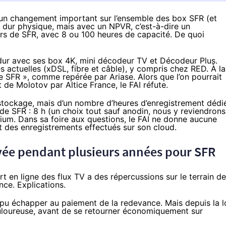
r un changement important sur l’ensemble des box SFR (et
e dur physique, mais avec un NPVR, c’est-à-dire un
rs de SFR, avec 8 ou 100 heures de capacité. De quoi
dur avec ses box 4K, mini décodeur TV et Décodeur Plus.
s actuelles (xDSL, fibre et câble), y compris chez
RED
. À la
ue
SFR
»,
comme repérée par Ariase
. Alors que l’on pourrait
at de Molotov par Altice France, le
FAI
réfute.
 stockage, mais d’un nombre d’heures d’enregistrement dédi
s de
SFR
: 8 h (un choix tout sauf anodin, nous y reviendrons
mium. Dans
sa foire aux questions
, le
FAI
ne donne aucune
ébit des enregistrements effectués sur son cloud.
ivée pendant plusieurs années pour
SFR
t en ligne des flux TV a des répercussions sur le terrain de
nce. Explications.
 pu échapper au paiement de la redevance. Mais depuis la l
ouloureuse, avant de se retourner économiquement sur