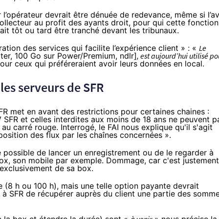
r l’opérateur devrait être dénuée de redevance, même si l’av
llecteur au profit des ayants droit, pour qui cette fonction
ait tôt ou tard être
tranché devant les tribunaux
.
ation des services qui facilite l’expérience client » : «
Le
ter, 100 Go sur Power/Premium, ndlr]
, est aujourd’hui utilisé po
our ceux qui préféreraient avoir leurs données en local.
 les serveurs de
SFR
FR
met en avant des restrictions pour certaines chaines :
TV
SFR
et celles interdites aux moins de 18 ans ne peuvent p
 au carré rouge. Interrogé, le
FAI
nous explique qu'il s'agit
sposition des flux par les chaînes concernées ».
e possible de lancer un enregistrement ou de le regarder à
box, son mobile par exemple. Dommage, car c'est justement
 exclusivement de sa box.
e (8 h ou 100 h), mais une telle option payante devrait
e à
SFR
de récupérer auprès du client une partie des somm