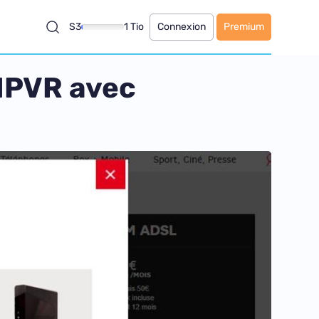
S3
1 Tio
Connexion
Premium
 NPVR avec