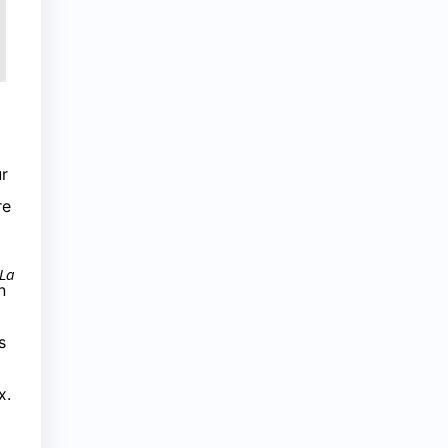
r
re
La
n
s
x
.