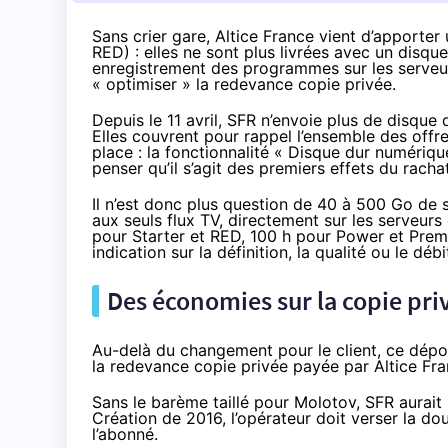
Sans crier gare, Altice France vient d’apporte
RED) : elles ne sont plus livrées avec un disqu
enregistrement des programmes sur les serveu
« optimiser » la redevance copie privée.
Depuis le 11 avril
,
SFR
n’envoie plus de disque 
Elles couvrent pour rappel l’ensemble des offre
place : la fonctionnalité « Disque dur numériq
penser qu’il s’agit des premiers effets du rach
Il n’est donc plus question de 40 à 500 Go de
aux seuls flux TV, directement sur les serveur
pour Starter et
RED
, 100 h pour Power et Pre
indication sur la définition, la qualité ou le d
Des économies sur la copie pr
Au-delà du changement pour le client, ce dépor
la redevance copie privée payée par Altice Fra
Sans le barème taillé pour Molotov,
SFR
aurait
Création de 2016, l’opérateur doit verser la d
l’abonné.