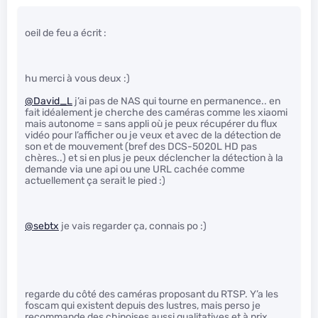
oeil de feu a écrit :
hu merci à vous deux :)
@David_L
j’ai pas de NAS qui tourne en permanence.. en
fait idéalement je cherche des caméras comme les xiaomi
mais autonome = sans appli où je peux récupérer du flux
vidéo pour l’afficher ou je veux et avec de la détection de
son et de mouvement (bref des DCS-5020L HD pas
chères..) et si en plus je peux déclencher la détection à la
demande via une api ou une URL cachée comme
actuellement ça serait le pied :)
@sebtx
je vais regarder ça, connais po :)
regarde du côté des caméras proposant du RTSP. Y’a les
foscam qui existent depuis des lustres, mais perso je
recommande des chinoises aussi qualitatives et à prix