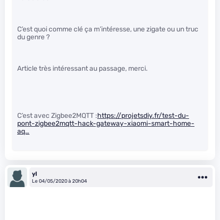
C’est quoi comme clé ça m’intéresse, une zigate ou un truc
du genre ?
Article très intéressant au passage, merci.
C’est avec Zigbee2MQTT :
https://projetsdiy.fr/test-du-
pont-zigbee2mqtt-hack-gateway-xiaomi-smart-home-
aq…
yl
Le 04/05/2020 à 20h04