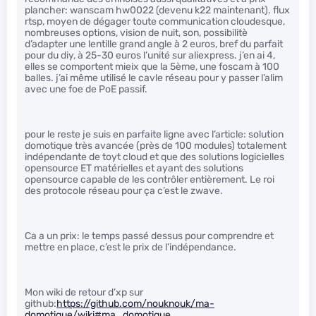
plancher: wanscam hw0022 (devenu k22 maintenant). flux
rtsp, moyen de dégager toute communication cloudesque,
nombreuses options, vision de nuit, son, possibilitè
d’adapter une lentille grand angle à 2 euros, bref du parfait
pour du diy, à 25-30 euros l’unité sur aliexpress. j’en ai 4,
elles se comportent mieix que la 5ème, une foscam à 100
balles. j’ai même utilisé le cavle réseau pour y passer l’alim
avec une foe de PoE passif.
pour le reste je suis en parfaite ligne avec l’article: solution
domotique très avancée (près de 100 modules) totalement
indépendante de toyt cloud et que des solutions logicielles
opensource ET matérielles et ayant des solutions
opensource capable de les contrôler entièrement. Le roi
des protocole réseau pour ça c’est le zwave.
Ca a un prix: le temps passé dessus pour comprendre et
mettre en place, c’est le prix de l’indépendance.
Mon wiki de retour d’xp sur
github:
https://github.com/nouknouk/ma-
domotique/wiki#ma_domotique