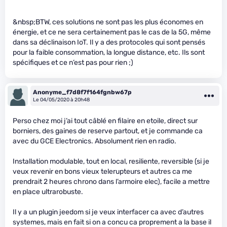
&nbsp;BTW, ces solutions ne sont pas les plus économes en
énergie, et ce ne sera certainement pas le cas de la 5G, même
dans sa déclinaison IoT. Il y a des protocoles qui sont pensés
pour la faible consommation, la longue distance, etc. Ils sont
spécifiques et ce n’est pas pour rien ;)
Anonyme_f7d8f7f164fgnbw67p
Le 04/05/2020 à 20h48
Perso chez moi j’ai tout câblé en filaire en etoile, direct sur
borniers, des gaines de reserve partout, et je commande ca
avec du GCE Electronics. Absolument rien en radio.
Installation modulable, tout en local, resiliente, reversible (si je
veux revenir en bons vieux telerupteurs et autres ca me
prendrait 2 heures chrono dans l’armoire elec), facile a mettre
en place ultrarobuste.
Il y a un plugin jeedom si je veux interfacer ca avec d’autres
systemes, mais en fait si on a concu ca proprement a la base il