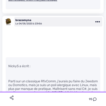
brazomyna
Le 04/05/2020 à 23h56
Nicky5 a écrit :
Parti sur un classique RfxComm, j’aurais pu faire du Jeedom
ou Domotics, mais je suis un poil alergique avec Linux, mais
plus par manque de pratique. Maîtrisent sans mal C#, je suis
parti sur une raspberry + Win 110 IOT et j’ai intégralement
codé le soft de gestion. On peut difficilement faire plus
95
proche de ce que l’on veut fatalement et ça marche du feu
de dieux.