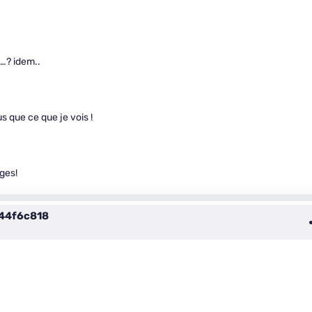
s…? idem..
us que ce que je vois !
ges!
44f6c818