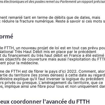
ons électroniques et des postes remet au Parlement un rapport précisa
ement remanié tant en terme de débits que de dates, mais
e : réduire la fracture numérique. Reste à savoir si ces mots 
formé
r le FTTH, un
nouveau projet de loi est en tout cas prévu po
 National Très Haut Débit mis en place par le précédent
t du financement du très haut débit en France a été estimé
s objectifs de couverture mais aussi l'exploitation du FT
ent pour la médecine.
erme de FTTH est de fibrer le pays d'ici 2022. Comment, alor
artie du territoire (les zones denses) à cette date au regard
nistre explique qu'il faut inverser la logique du précédent
rs privés ou presque. L'aménagement du territoire, que ce
es, implique ainsi une fibre pour tous et non uniquement da
ieux coordonner l'avancée du FTTH