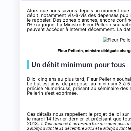
Alors que nous savons depuis un moment que le
débit, notamment vis-à-vis des dépenses publiq
le rappeler. Des zones blanches, encore confin
l’Hexagogne. La Ministre Fleur Pellerin souhaite
peuvent accéder à Internet décemment. La date 
Fleur Pellerin, ministre déléguée char
Un débit minimum pour tous
D'ici cinq ans au plus tard, Fleur Pellerin sou
Le but est ainsi de proposer au minimum 3 à 5 
précise
Numericuss
, présent au séminaire des 
Pellerin s'est exprimée.
Ces détails nous rappellent le
projet de loi
sur 
le mardi 14 février dernier et précisant que to
2013.
«
Tout abonné à un réseau fixe de communicatio
2 Mbit/s avant le 31 décembre 2013 et 8 Mbit/s avant l