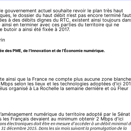
 gouvernement actuel souhaite revoir le plan très haut
ues, le dossier du haut débit n’est pas encore terminé faut-
ées à des débits dignes du RTC, existent ainsi toujours dan
 ainsi en terminer avec ces parties du territoire qui ne
butoir a ainsi été fixée à 2017.
gée des PME, de l'Innovation et de l'Économie numérique.
haite ainsi que la France ne compte plus aucune zone blanche
Mbps selon les lieux et les technologies adoptées d'ici 20
élus
organisé à La Rochelle la semaine dernière et où Fleur
l’aménagement numérique du territoire adopté par le Sénat
us les Français devaient au minimum obtenir 2 Mbps d'ici
ns électroniques doit être en mesure d'accéder à un débit minimal 
e 31 décembre 2015. Dans les six mois suivant la promulgation de la