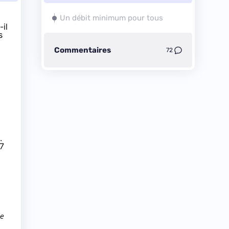
Un débit minimum pour tous
il
s
Commentaires
72
.
17
de