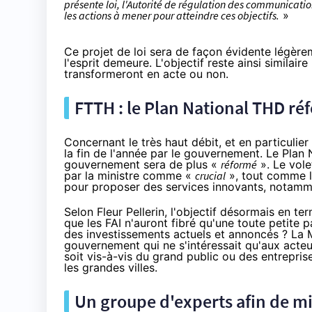
présente loi, l'Autorité de régulation des communicati
les actions à mener pour atteindre ces objectifs.
»
Ce projet de loi sera de façon évidente légèr
l'esprit demeure. L'objectif reste ainsi similair
transformeront en acte ou non.
FTTH : le Plan National THD ré
Concernant le très haut débit, et en particulie
la fin de l'année par le gouvernement. Le Plan
gouvernement sera de plus «
réformé
». Le vole
par la ministre comme «
crucial
», tout comme le
pour proposer des services innovants, notamm
Selon Fleur Pellerin, l'objectif désormais en t
que les FAI n'auront fibré qu'une toute petite p
des investissements actuels et annoncés ? La Mi
gouvernement qui ne s'intéressait qu'aux acteu
soit vis-à-vis du grand public ou des entrepris
les grandes villes.
Un groupe d'experts afin de m