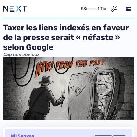
S3
1 Tio
Taxer les liens indexés en faveur
de la presse serait « néfaste »
selon Google
Cap'tain obvious
Nil Sanyas