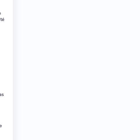
e
été
as
e