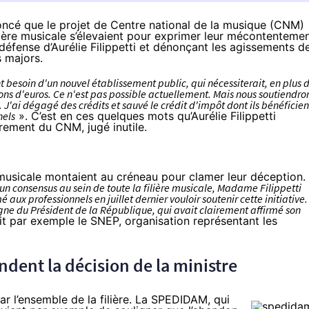
nnoncé que le projet de Centre national de la musique (CNM)
lière musicale s’élevaient pour exprimer leur mécontentemen
défense d’Aurélie Filippetti et dénonçant les agissements d
s majors.
 besoin d'un nouvel établissement public, qui nécessiterait, en plus 
ions d'euros. Ce n'est pas possible actuellement. Mais nous soutiendro
J'ai dégagé des crédits et sauvé le crédit d'impôt dont ils bénéficien
nels
». C’est en ces quelques mots qu’Aurélie Filippetti
errement du CNM
, jugé inutile.
 musicale
montaient au créneau pour clamer leur déception
.
d’un consensus au sein de toute la filière musicale, Madame Filippetti
 aux professionnels en juillet dernier vouloir soutenir cette initiative.
e du Président de la République, qui avait clairement affirmé son
it par exemple le SNEP, organisation représentant les
dent la décision de la ministre
r l’ensemble de la filière. La SPEDIDAM, qui