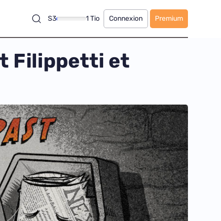
S3
1 Tio
Connexion
Premium
 Filippetti et