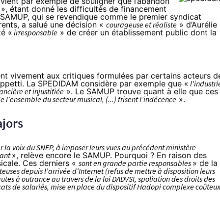
, vient par exemple de souligner que l’abandon
», étant donné les difficultés de financement
le SAMUP, qui se revendique comme le premier syndicat
rents, a salué une décision «
courageuse et réaliste
» d’Aurélie
té «
irresponsable
» de créer un établissement public dont la
nt vivement aux critiques formulées par certains acteurs d
 Filippetti. La SPEDIDAM considère par exemple que «
l'industri
ncière et injustifiée
». Le SAMUP trouve quant à elle que ces
 l’ensemble du secteur musical, (...) frisent l’indécence
».
ajors
r la voix du SNEP, à imposer leurs vues au précédent ministère
nant
», relève encore le SAMUP. Pourquoi ? En raison des
sicale. Ces derniers «
sont en grande partie responsables
» de la
teuses depuis l’arrivée d’Internet (refus de mettre à disposition leurs
autes à outrance au travers de la loi DADVSI, spoliation des droits des
dicats de salariés, mise en place du dispositif Hadopi complexe coûteu