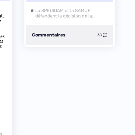
La SPEDIDAM et la SAMUP
t.
défendent la décision de la
e
ministre
Commentaires
38
des
ns
t.