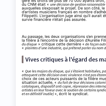
gère les droits de plus de 70 000 ayants droit
du CNM était «
une décision de gestion raisonnable
auxquelles s’exposait le projet. De son côté, 
d’artistes musiciens français en nombre d’adhé
Filippetti. L’organisation juge ainsi qu’il aurait é
survie financière n’était pas assurée.
Au passage, les deux organisations s’en prenne
la filière à l’encontre de la décision d’Aurélie
du disque
» critique cette dernière «
de façon outra
«
plaintes d’une industrie, qui prétend parler au nom de
Vives critiques à l'égard des m
«
Que les majors du disque, qui s’étaient habituées, pa
attaquent cette décision avec virulence n’est pas éton
choix de ces acteurs puissants de la filière mu
situation actuelle, «
du fait de leur décisions calami
catalogues, dispositif anti copie, répression des intern
artistes en leur faveur avec le soutien de certains syn
et en définitif inutile)
», écrit le syndicat.