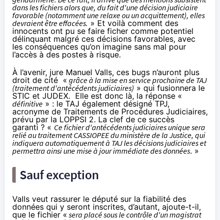
dans les fichiers alors que, du fait d'une décision judiciaire
favorable (notamment une relaxe ou un acquittement), elles
devraient être effacées.
» Et voilà comment des
innocents ont pu se faire ficher comme potentiel
délinquant malgré ces décisions favorables, avec
les conséquences qu’on imagine sans mal pour
l’accès à des postes à risque.
À l’avenir, jure Manuel Valls, ces bugs n’auront plus
droit de cité «
grâce à la mise en service prochaine de TAJ
(traitement d'antécédents judiciaires)
» qui fusionnera le
STIC et JUDEX. Elle est donc là, la réponse «
définitive
» : le TAJ également désigné TPJ,
acronyme de
Traitements de Procédures Judiciaires,
prévu par la LOPPSI 2
. La clef de ce succès
garanti ? «
Ce fichier d'antécédents judiciaires unique sera
relié au traitement CASSIOPEE du ministère de la Justice, qui
indiquera automatiquement à TAJ les décisions judiciaires et
permettra ainsi une mise à jour immédiate des données
. »
Sauf exception
Valls veut rassurer le député sur la fiabilité des
données qui y seront inscrites, d’autant, ajoute-t-il,
que le fichier «
sera placé sous le contrôle d'un magistrat