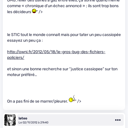
OMG, relier des usines à gaz entre elles, ça sonne quand meme
comme « chronique d’un échec annoncé » ; ils sont trop bons
les décideurs
" />
le STIC tout le monde connait mais pour tater un peu cassiopée
essayez un peu ça :
http://owni.fr/2012/05/18/le-gros-bug-des-fichiers-
policiers/
et sinon une bonne recherche sur “justice cassiopee” sur ton
moteur préféré…
On a pas fini de se marrer/pleurer.
" />
lateo
Le 02/11/2012 à 21h40