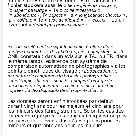
administrative. Outre les données d’état civil, le
fichier stockera aussi le «
lierne générale visage
»,
l’«
aspect du visage
», la «
couleur des yeux
»,
l’«
abondance
», l’«
aspect
», la «
longueur des cheveux
»,
la «
coiffure
», le «
type de pilosité
», l’«
accent
» ou un
éventuel «
défaut [de] prononciation
».
Si
« aucun élément de signalement ne résultera d'une
analyse automatisée des photographies enregistrées
», la
CNIL constatait
dans un avis
sur le TAJ ou TPJ dans
le même temps l’existence d’un système de
comparaison automatisée de photographies via les
points biométriques du visage : «
L'application TPJ
permettra de comparer à la base des photographies
signalétiques du traitement, les images du visage de
personnes impliquées dans la commission d'infractions
captées via des dispositifs de vidéoprotection.
»
Les données seront enfin stockées par défaut
durant vingt ans pour les majeurs et cinq ans pour
les mineurs dès l’enregistrement. Selon les cas des
durées dérogatoires plus courtes (cinq ans) ou plus
longues sont prévues. Jusqu'à vingt ans pour les
mineurs et quarante ans pour les majeurs.