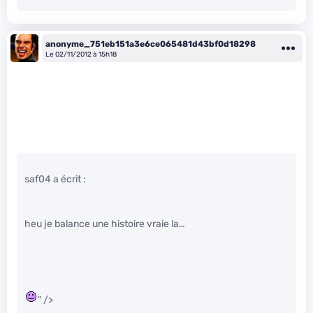
anonyme_751eb151a3e6ce065481d43bf0d18298
Le 02/11/2012 à 15h18
saf04 a écrit :
heu je balance une histoire vraie la…
" />