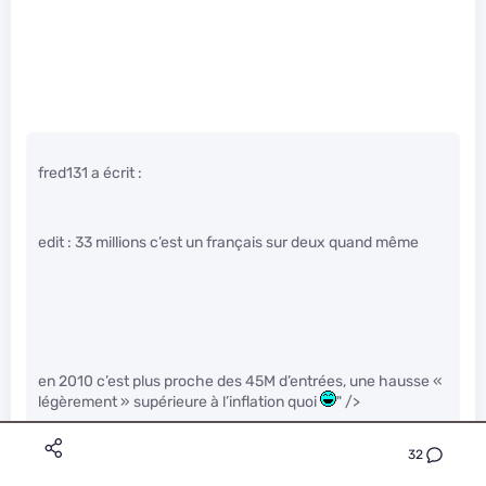
fred131 a écrit :
edit : 33 millions c’est un français sur deux quand même
en 2010 c’est plus proche des 45M d’entrées, une hausse «
légèrement » supérieure à l’inflation quoi
" />
et à ça il faut rajouter le fichier de gendarmerie. il y a
vraisemblablement des doublons, mais vraisemblablement
32
pas que des doublons ; donc voilà, fais les comptes
" />