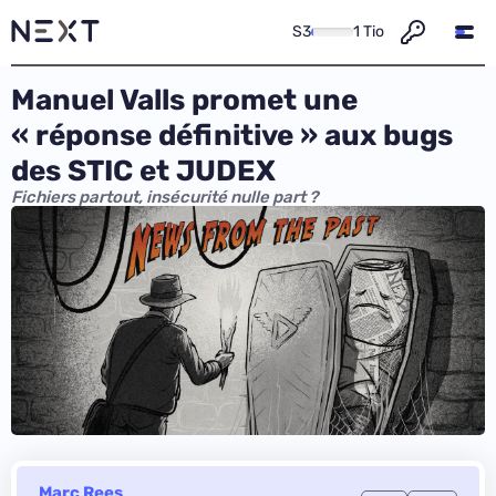
S3
1 Tio
Manuel Valls promet une
« réponse définitive » aux bugs
des STIC et JUDEX
Fichiers partout, insécurité nulle part ?
Marc Rees