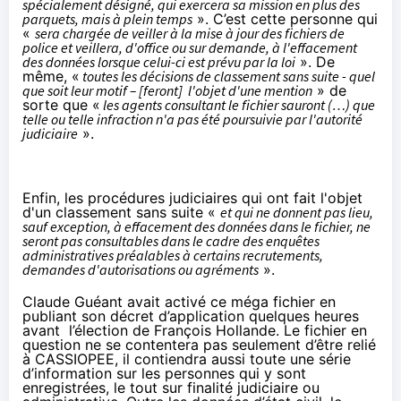
spécialement désigné, qui exercera sa mission en plus des
parquets, mais à plein temps
». C’est cette personne qui
«
sera chargée de veiller à la mise à jour des fichiers de
police et veillera, d'office ou sur demande, à l'effacement
des données lorsque celui-ci est prévu par la loi
». De
même, «
toutes les décisions de classement sans suite - quel
que soit leur motif – [feront] l'objet d'une mention
» de
sorte que «
les agents consultant le fichier sauront (…) que
telle ou telle infraction n'a pas été poursuivie par l'autorité
judiciaire
».
Enfin, les procédures judiciaires qui ont fait l'objet
d'un classement sans suite «
et qui ne donnent pas lieu,
sauf exception, à effacement des données dans le fichier, ne
seront pas consultables dans le cadre des enquêtes
administratives préalables à certains recrutements,
demandes d'autorisations ou agréments
».
Claude Guéant avait activé ce méga fichier en
publiant son décret d’application quelques heures
avant l’élection de François Hollande. Le fichier en
question ne se contentera pas seulement d’être relié
à CASSIOPEE, il contiendra aussi toute une série
d’information sur les personnes qui y sont
enregistrées, le tout sur finalité judiciaire ou