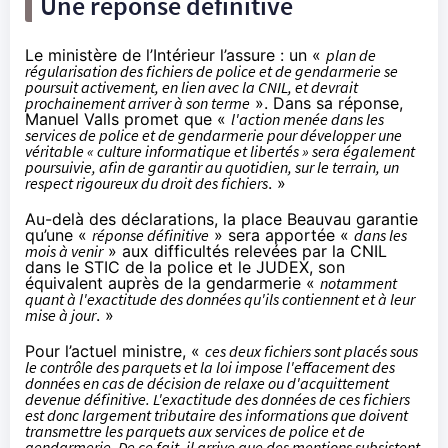
Une réponse définitive
Le ministère de l’Intérieur l’assure : un «
plan de
régularisation des fichiers de police et de gendarmerie se
poursuit activement, en lien avec la CNIL, et devrait
prochainement arriver à son terme
». Dans
sa réponse
,
Manuel Valls promet que «
l'action menée dans les
services de police et de gendarmerie pour développer une
véritable « culture informatique et libertés » sera également
poursuivie, afin de garantir au quotidien, sur le terrain, un
respect rigoureux du droit des fichiers
. »
Au-delà des déclarations, la place Beauvau garantie
qu’une «
réponse définitive
» sera apportée «
dans les
mois à venir
» aux difficultés relevées par la CNIL
dans le STIC de la police et le JUDEX, son
équivalent auprès de la gendarmerie «
notamment
quant à l'exactitude des données qu'ils contiennent et à leur
mise à jour
. »
Pour l’actuel ministre, «
ces deux fichiers sont placés sous
le contrôle des parquets et la loi impose l'effacement des
données en cas de décision de relaxe ou d'acquittement
devenue définitive. L'exactitude des données de ces fichiers
est donc largement tributaire des informations que doivent
transmettre les parquets aux services de police et de
gendarmerie. De ce fait, il arrive que des mentions subsistent