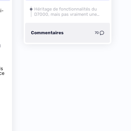
Héritage de fonctionnalités du
i-
D7000, mais pas vraiment une
révolution
Commentaires
70
n
ls
ce