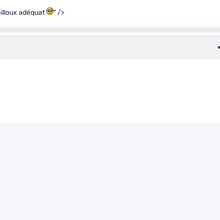
cailloux adéquat
" />