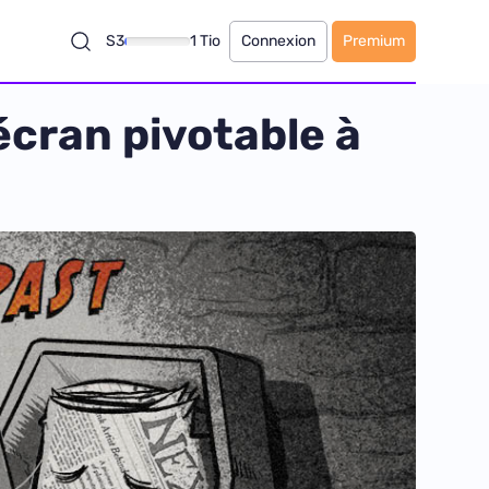
S3
1 Tio
Connexion
Premium
écran pivotable à