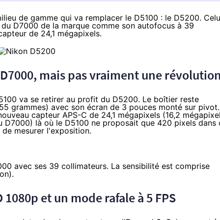
milieu de gamme qui va remplacer le
D5100
: le D5200. Celu
s du
D7000
de la marque comme son autofocus à 39
 capteur de 24,1 mégapixels.
u D7000, mais pas vraiment une révolutio
100 va se retirer au profit du D5200. Le boîtier reste
5 grammes) avec son écran de 3 pouces monté sur pivot.
un nouveau capteur APS-C de 24,1 mégapixels (16,2 mégapixe
au D7000) là où le D5100 ne proposait que 420 pixels dans 
 de mesurer l'exposition.
00 avec ses 39 collimateurs. La sensibilité est comprise
on).
 1080p et un mode rafale à 5 FPS