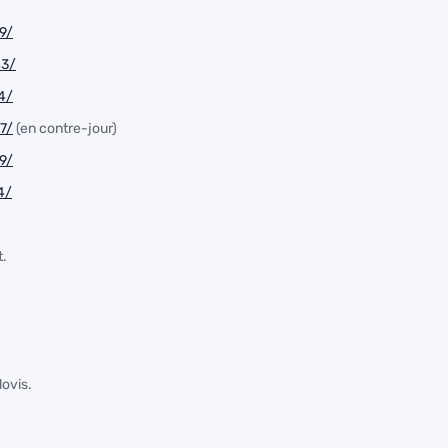
9/
43/
4/
7/
(en contre-jour)
9/
4/
t.
lovis.